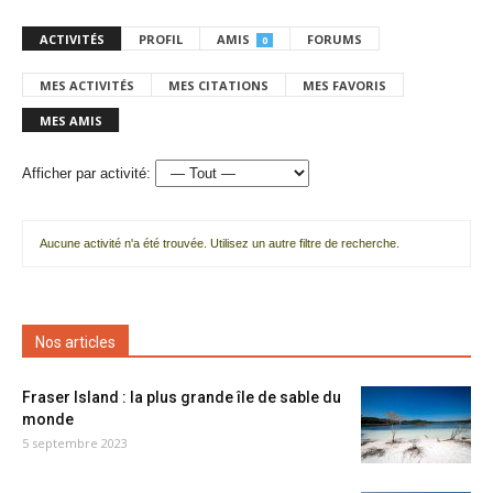
ACTIVITÉS
PROFIL
AMIS
FORUMS
0
MES ACTIVITÉS
MES CITATIONS
MES FAVORIS
MES AMIS
Afficher par activité:
Aucune activité n'a été trouvée. Utilisez un autre filtre de recherche.
Nos articles
Fraser Island : la plus grande île de sable du
monde
5 septembre 2023