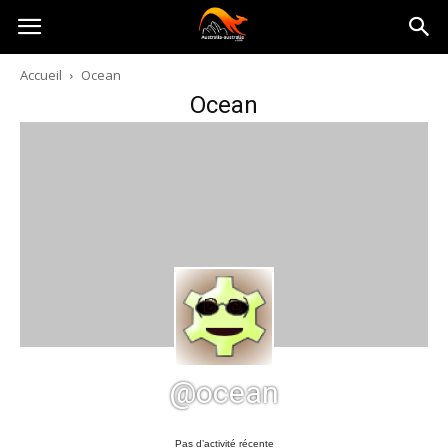
Australia-
Accueil
Ocean
Ocean
australie.com
@ocean
Pas d’activité récente