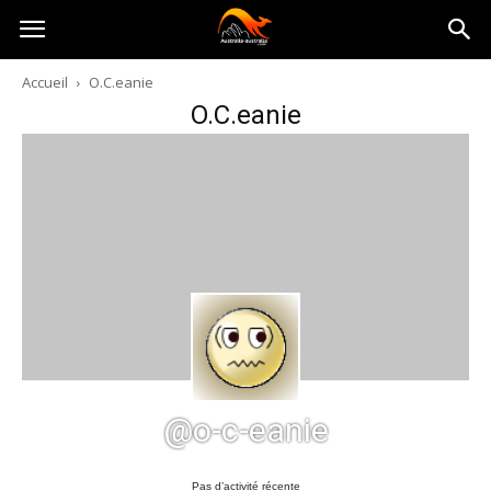
Australia-
Accueil
O.C.eanie
O.C.eanie
australie.com
@o-c-eanie
Pas d’activité récente