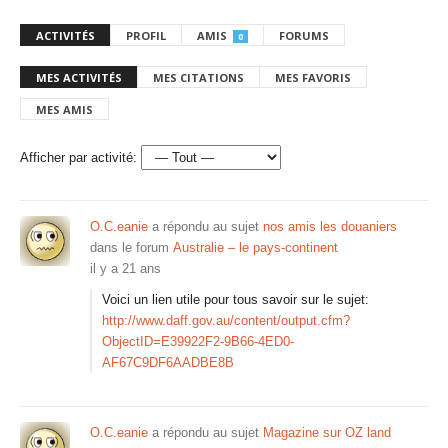
ACTIVITÉS
PROFIL
AMIS
FORUMS
0
MES ACTIVITÉS
MES CITATIONS
MES FAVORIS
MES AMIS
Afficher par activité:
O.C.eanie
a répondu au sujet
nos amis les douaniers
dans le forum
Australie – le pays-continent
il y a 21 ans
Voici un lien utile pour tous savoir sur le sujet:
http://www.daff.gov.au/content/output.cfm?
ObjectID=E39922F2-9B66-4ED0-
AF67C9DF6AADBE8B
O.C.eanie
a répondu au sujet
Magazine sur OZ land