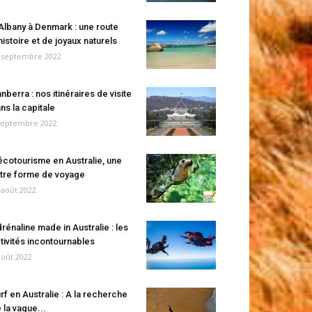
Albany à Denmark : une route
histoire et de joyaux naturels
 septembre 2022
nberra : nos itinéraires de visite
ns la capitale
septembre 2022
écotourisme en Australie, une
tre forme de voyage
 août 2022
rénaline made in Australie : les
tivités incontournables
août 2022
rf en Australie : A la recherche
 la vague...