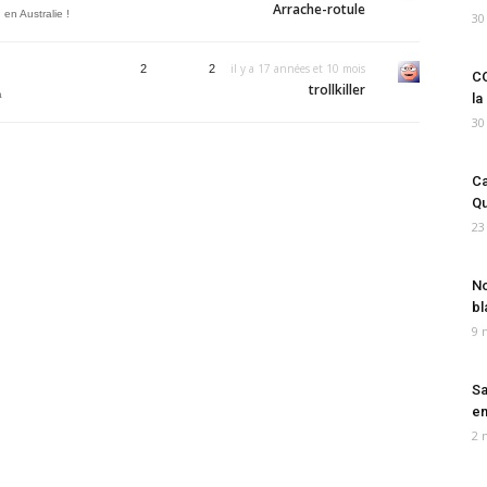
Arrache-rotule
 en Australie !
30
il y a 17 années et 10 mois
2
2
CO
trollkiller
a
la
30
Ca
Qu
23
No
bl
9 
Sa
em
2 