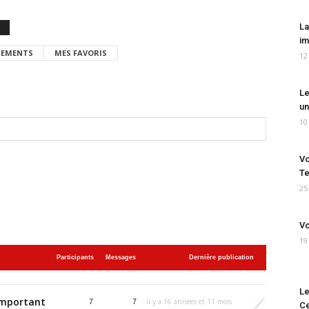
La
im
EMENTS
MES FAVORIS
12
Le
un
10
Vo
Te
25
Vo
19
Participants
Messages
Dernière publication
Le
important
il y a 16 années et 11 mois
7
7
Ce