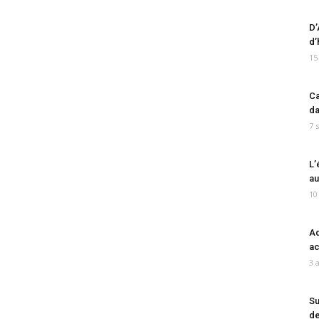
D’
d’
15
Ca
da
7 
L’
au
10
Ad
ac
3 
Su
de