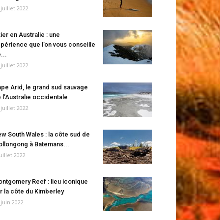
 juillet 2022
ier en Australie : une
périence que l’on vous conseille
...
 juillet 2022
pe Arid, le grand sud sauvage
 l’Australie occidentale
 juillet 2022
w South Wales : la côte sud de
llongong à Batemans...
juillet 2022
ntgomery Reef : lieu iconique
r la côte du Kimberley
 juin 2022