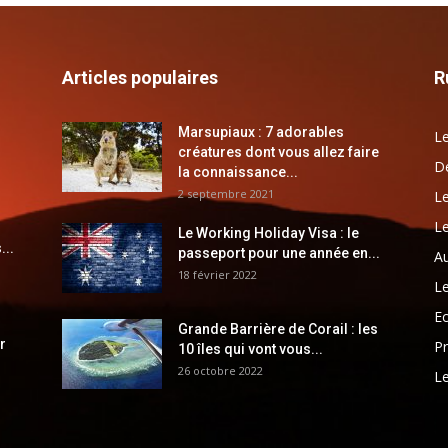
Articles populaires
R
Marsupiaux : 7 adorables
Le
créatures dont vous allez faire
Dé
la connaissance...
2 septembre 2021
Le
Le
Le Working Holiday Visa : le
...
passeport pour une année en...
Au
18 février 2022
Le
E
Grande Barrière de Corail : les
r
Pr
10 îles qui vont vous...
26 octobre 2022
Le