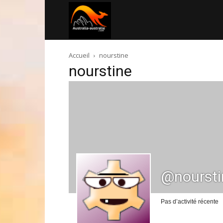
Australia-
Accueil
nourstine
australie.com
nourstine
@noursti
Pas d’activité récente