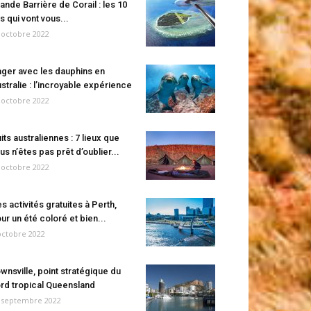
ande Barrière de Corail : les 10
es qui vont vous...
 octobre 2022
ger avec les dauphins en
stralie : l’incroyable expérience
 octobre 2022
its australiennes : 7 lieux que
us n’êtes pas prêt d’oublier...
 octobre 2022
s activités gratuites à Perth,
ur un été coloré et bien...
octobre 2022
wnsville, point stratégique du
rd tropical Queensland
 septembre 2022