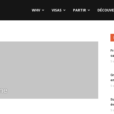
WHV
VISAS
PARTIR
DÉCOUVE
Fr
sa
5 
Gr
en
5 
ne
Su
év
5 