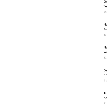
Gr
îl
26
Na
Au
19
Nu
vo
12
De
po
5 
To
no
21