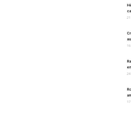
Hé
ca
21
Cr
au
16
Ra
en
24
Ro
am
17