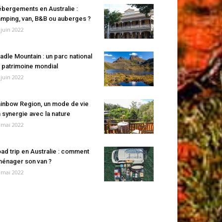
bergements en Australie :
mping, van, B&B ou auberges ?
 juin 2022
adle Mountain : un parc national
 patrimoine mondial
 juin 2022
inbow Region, un mode de vie
 synergie avec la nature
 mai 2022
ad trip en Australie : comment
énager son van ?
 mai 2022