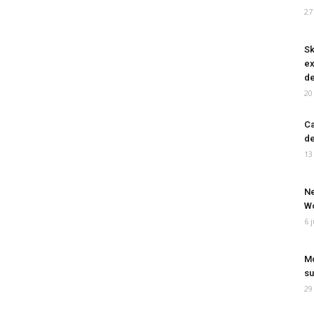
27
Sk
ex
de
20
Ca
de
13
Ne
Wo
6 
Mo
su
29