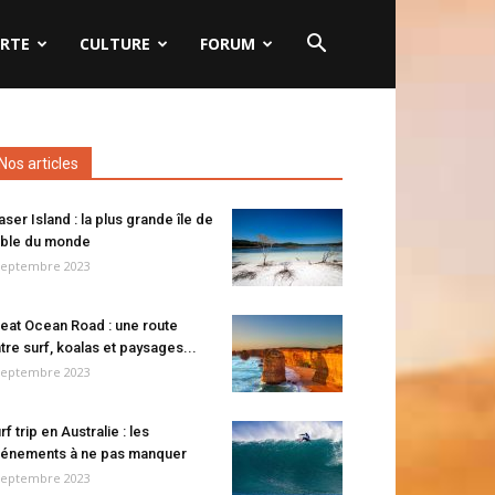
RTE
CULTURE
FORUM
Nos articles
aser Island : la plus grande île de
ble du monde
septembre 2023
eat Ocean Road : une route
tre surf, koalas et paysages...
septembre 2023
rf trip en Australie : les
énements à ne pas manquer
septembre 2023