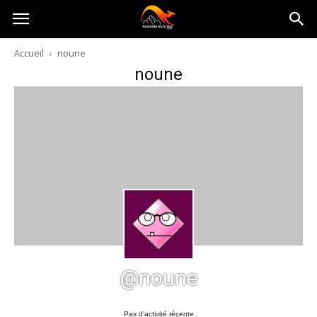
Australia-
Accueil
noune
noune
australie.com
@noune
Pas d’activité récente