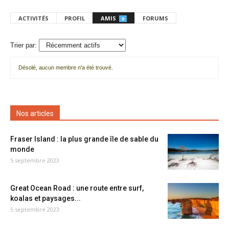
ACTIVITÉS
PROFIL
AMIS
FORUMS
0
Trier par:
Désolé, aucun membre n'a été trouvé.
Mes
amis
Nos articles
Fraser Island : la plus grande île de sable du
monde
5 septembre 2023
Great Ocean Road : une route entre surf,
koalas et paysages...
5 septembre 2023