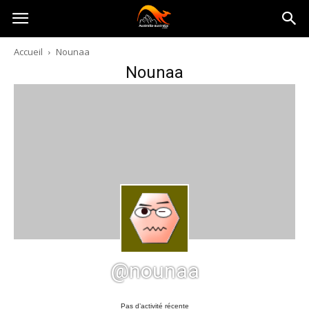
Australia-
Accueil
Nounaa
Nounaa
australie.com
@nounaa
Pas d’activité récente