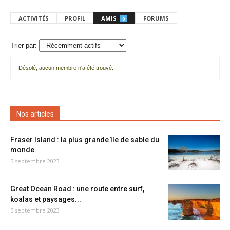
ACTIVITÉS
PROFIL
AMIS
FORUMS
0
Trier par:
Désolé, aucun membre n'a été trouvé.
Mes
amis
Nos articles
Fraser Island : la plus grande île de sable du
monde
5 septembre 2023
Great Ocean Road : une route entre surf,
koalas et paysages...
5 septembre 2023