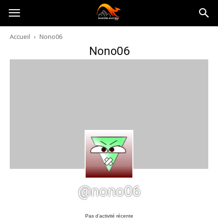
Australia-
Accueil
Nono06
Nono06
australie.com
@nono06
Pas d’activité récente