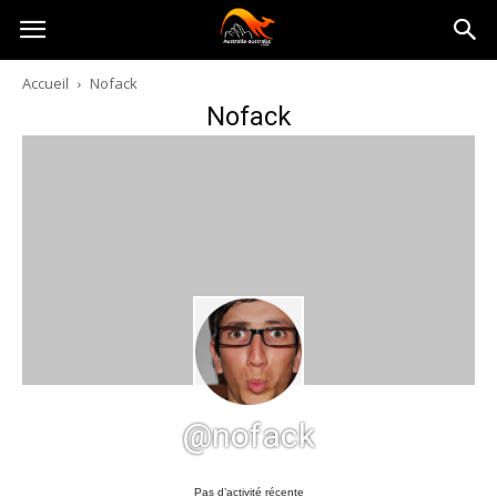
Australia-
Accueil
Nofack
Nofack
australie.com
@nofack
Pas d’activité récente