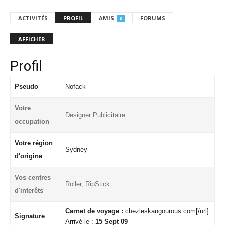
ACTIVITÉS
PROFIL
AMIS
FORUMS
0
AFFICHER
Profil
Pseudo
Nofack
Votre
Designer Publicitaire
occupation
Votre région
Sydney
d'origine
Vos centres
Roller, RipStick…
d'interêts
Carnet de voyage :
chezleskangourous.com[/url]
Signature
Arrivé le :
15 Sept 09