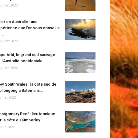
 juillet 2022
ier en Australie : une
périence que l’on vous conseille
...
 juillet 2022
pe Arid, le grand sud sauvage
 l’Australie occidentale
 juillet 2022
w South Wales : la côte sud de
llongong à Batemans...
juillet 2022
ntgomery Reef : lieu iconique
r la côte du Kimberley
 juin 2022