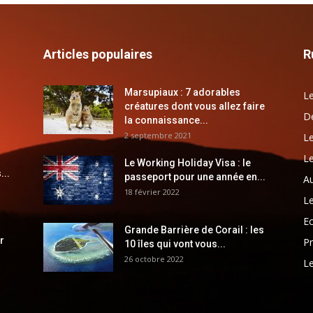
Articles populaires
R
Marsupiaux : 7 adorables
Le
créatures dont vous allez faire
Dé
la connaissance...
2 septembre 2021
Le
Le
Le Working Holiday Visa : le
...
passeport pour une année en...
Au
18 février 2022
Le
E
Grande Barrière de Corail : les
r
Pr
10 îles qui vont vous...
26 octobre 2022
Le