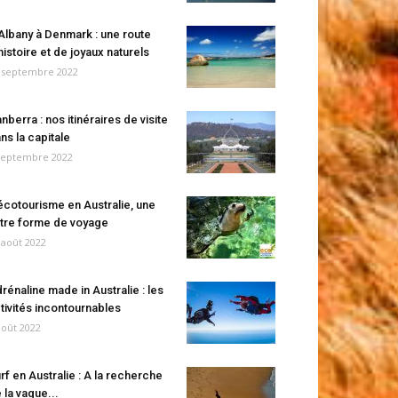
Albany à Denmark : une route
histoire et de joyaux naturels
 septembre 2022
nberra : nos itinéraires de visite
ns la capitale
septembre 2022
écotourisme en Australie, une
tre forme de voyage
 août 2022
rénaline made in Australie : les
tivités incontournables
août 2022
rf en Australie : A la recherche
 la vague...