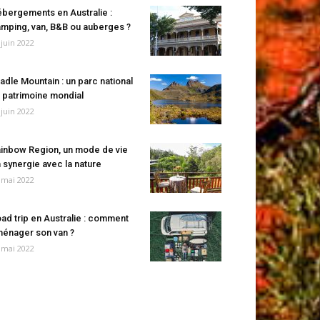
bergements en Australie :
mping, van, B&B ou auberges ?
 juin 2022
adle Mountain : un parc national
 patrimoine mondial
 juin 2022
inbow Region, un mode de vie
 synergie avec la nature
 mai 2022
ad trip en Australie : comment
énager son van ?
 mai 2022