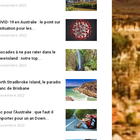
 novembre 2022
VID-19 en Australie : le point sur
 situation pour les...
 novembre 2022
scades à ne pas rater dans le
eensland : notre top...
 novembre 2022
rth Stradbroke Island, le paradis
anc de Brisbane
novembre 2022
c pour l’Australie : que faut-il
porter pour un an Down...
novembre 2022