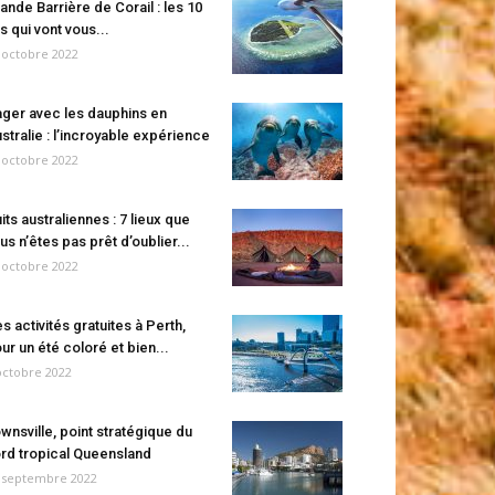
ande Barrière de Corail : les 10
es qui vont vous...
 octobre 2022
ger avec les dauphins en
stralie : l’incroyable expérience
 octobre 2022
its australiennes : 7 lieux que
us n’êtes pas prêt d’oublier...
 octobre 2022
s activités gratuites à Perth,
ur un été coloré et bien...
octobre 2022
wnsville, point stratégique du
rd tropical Queensland
 septembre 2022