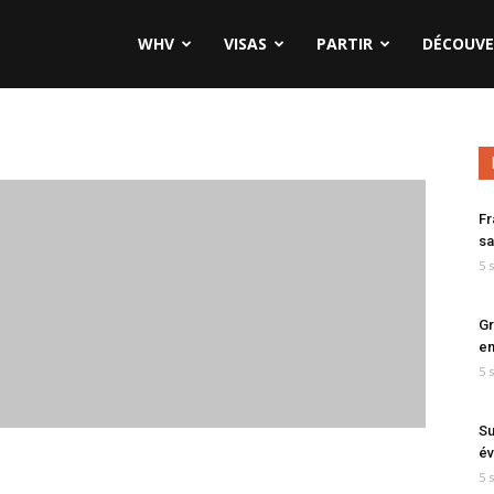
WHV
VISAS
PARTIR
DÉCOUVE
Fr
sa
5 
Gr
en
5 
Su
év
5 