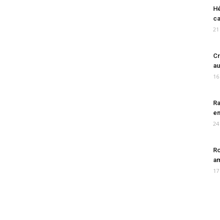
Hé
ca
21
Cr
au
16
Ra
en
24
Ro
am
17