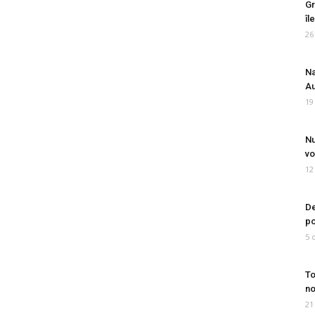
Gr
îl
26
Na
Au
19
Nu
vo
12
De
po
5 
To
no
21