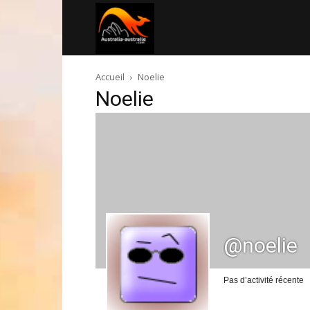
Australia-
Accueil
Noelie
australie.com
Noelie
@noelie
Pas d’activité récente