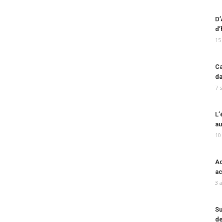
D’
d’
15
Ca
da
7 
L’
au
10
Ad
ac
3 
Su
de