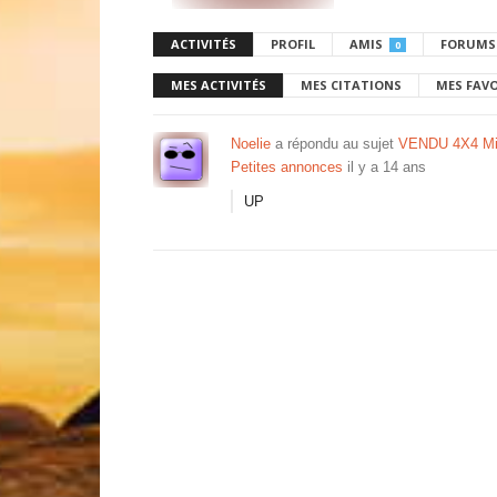
ACTIVITÉS
PROFIL
AMIS
FORUMS
0
MES ACTIVITÉS
MES CITATIONS
MES FAV
Noelie
a répondu au sujet
VENDU 4X4 Mit
Petites annonces
il y a 14 ans
UP