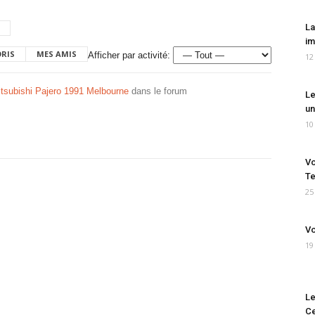
La
im
ORIS
MES AMIS
Afficher par activité:
12
subishi Pajero 1991 Melbourne
dans le forum
Le
un
10
Vo
Te
25
Vo
19
Le
Ce