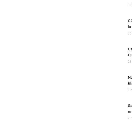
30
CO
la
30
Ca
Qu
23
No
bl
9 
Sa
em
2 