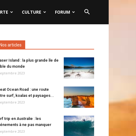
RTE
CULTURE
FORUM
Nos articles
aser Island : la plus grande île de
ble du monde
septembre 2023
eat Ocean Road : une route
tre surf, koalas et paysages...
septembre 2023
rf trip en Australie : les
énements à ne pas manquer
septembre 2023