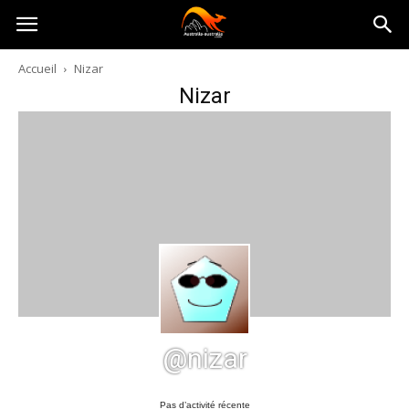
Australia-
Accueil
Nizar
Nizar
australie.com
@nizar
Pas d’activité récente