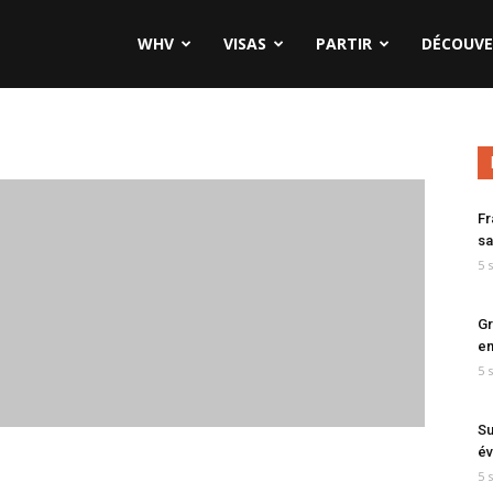
WHV
VISAS
PARTIR
DÉCOUVE
Fr
sa
5 
Gr
en
5 
Su
év
5 