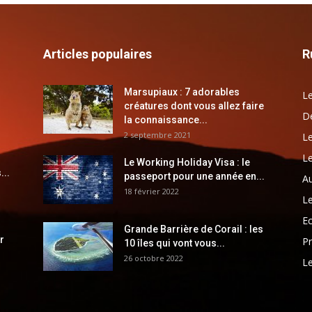
Articles populaires
R
Marsupiaux : 7 adorables
Le
créatures dont vous allez faire
Dé
la connaissance...
2 septembre 2021
Le
Le
Le Working Holiday Visa : le
...
passeport pour une année en...
Au
18 février 2022
Le
E
Grande Barrière de Corail : les
r
Pr
10 îles qui vont vous...
26 octobre 2022
Le