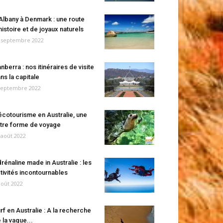
Albany à Denmark : une route
histoire et de joyaux naturels
 septembre 2022
nberra : nos itinéraires de visite
ns la capitale
septembre 2022
écotourisme en Australie, une
tre forme de voyage
 août 2022
rénaline made in Australie : les
tivités incontournables
août 2022
rf en Australie : A la recherche
 la vague...