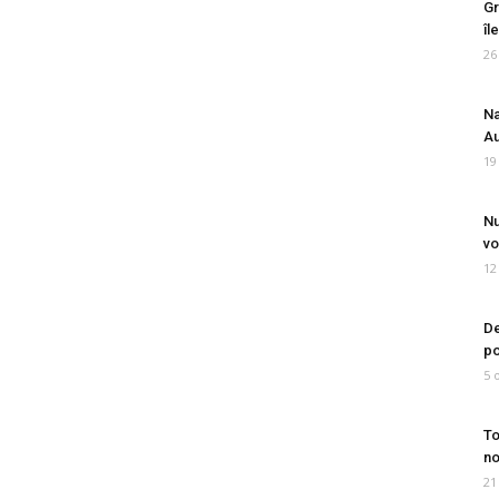
Gr
îl
26
Na
Au
19
Nu
vo
12
De
po
5 
To
no
21