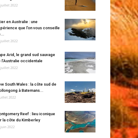
 juillet 2022
ier en Australie : une
périence que l’on vous conseille
...
 juillet 2022
pe Arid, le grand sud sauvage
 l’Australie occidentale
 juillet 2022
w South Wales : la côte sud de
llongong à Batemans...
juillet 2022
ntgomery Reef : lieu iconique
r la côte du Kimberley
 juin 2022