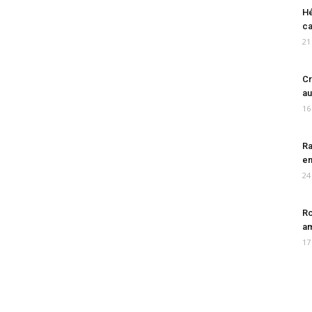
Hé
ca
21
Cr
au
16
Ra
en
24
Ro
am
17