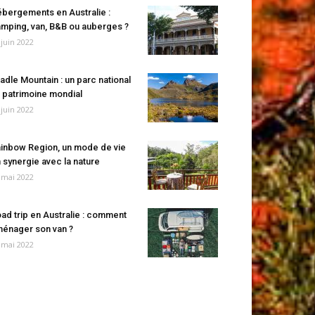
bergements en Australie :
mping, van, B&B ou auberges ?
 juin 2022
adle Mountain : un parc national
 patrimoine mondial
 juin 2022
inbow Region, un mode de vie
 synergie avec la nature
 mai 2022
ad trip en Australie : comment
énager son van ?
 mai 2022