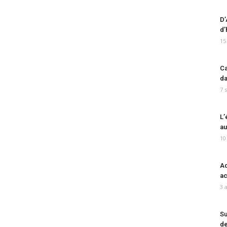
D’
d’
15
Ca
da
7 
L’
au
10
Ad
ac
3 
Su
de