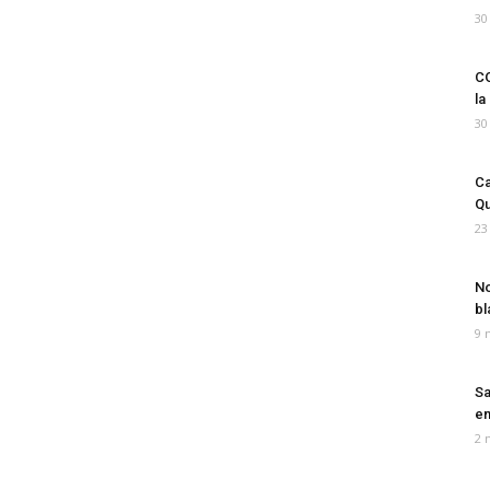
30
CO
la
30
Ca
Qu
23
No
bl
9 
Sa
em
2 