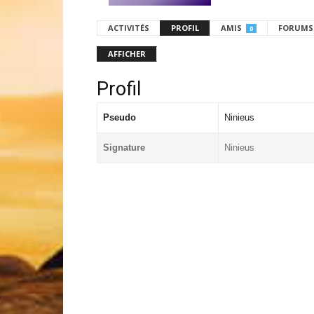
ACTIVITÉS
PROFIL
AMIS
FORUMS
0
AFFICHER
Profil
Pseudo
Ninieus
Signature
Ninieus