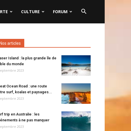
RTE
CULTURE
FORUM
Nos articles
aser Island : la plus grande île de
ble du monde
septembre 2023
eat Ocean Road : une route
tre surf, koalas et paysages...
septembre 2023
rf trip en Australie : les
énements à ne pas manquer
septembre 2023