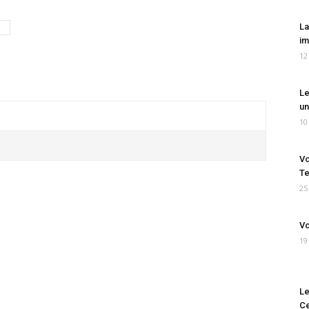
La
im
12
Le
un
10
Vo
Te
25
Vo
19
Le
Ce