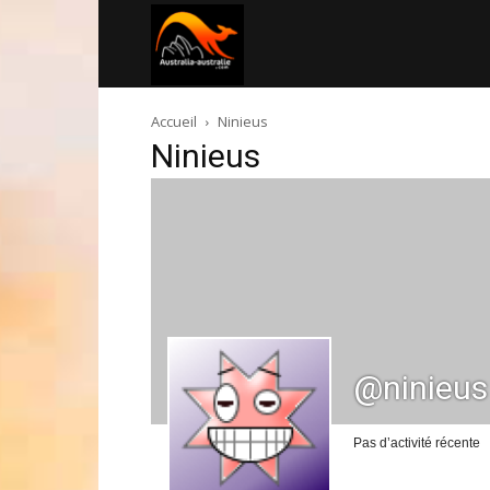
Australia-
Accueil
Ninieus
australie.com
Ninieus
@ninieus
Pas d’activité récente