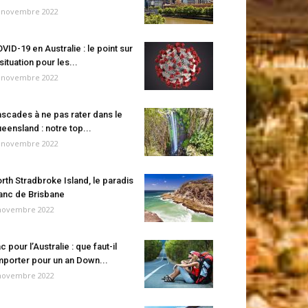
 novembre 2022
VID-19 en Australie : le point sur
 situation pour les...
 novembre 2022
scades à ne pas rater dans le
eensland : notre top...
 novembre 2022
rth Stradbroke Island, le paradis
anc de Brisbane
novembre 2022
c pour l’Australie : que faut-il
porter pour un an Down...
novembre 2022