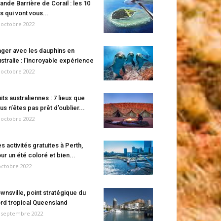
ande Barrière de Corail : les 10
es qui vont vous...
 octobre 2022
ger avec les dauphins en
stralie : l’incroyable expérience
 octobre 2022
its australiennes : 7 lieux que
us n’êtes pas prêt d’oublier...
 octobre 2022
s activités gratuites à Perth,
ur un été coloré et bien...
octobre 2022
wnsville, point stratégique du
rd tropical Queensland
 septembre 2022