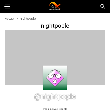
Australia-
Accueil
nightpople
nightpople
australie.com
@nightpople
Pas d’activité récente