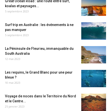
Great Ocean Road : une route entre surf,
koalas et paysages...
5 septembre 2023
Surf trip en Australie : les événements à ne
pas manquer
5 septembre 2023
La Péninsule de Fleurieu, immanquable du
South Australia
12 mai 2023
Les requins, le Grand Blanc pour une peur
bleue ?
10 mai 2023
Voyage de noces dans le Territoire du Nord
et le Centre...
25 janvier 2023