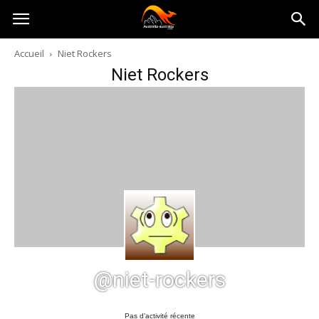
Australia-
Accueil
Niet Rockers
Niet Rockers
australie.com
@niet-rockers
Pas d’activité récente