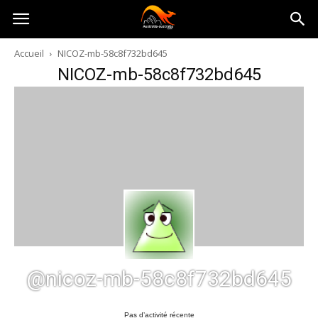
Australia-
Accueil
NICOZ-mb-58c8f732bd645
NICOZ-mb-58c8f732bd645
australie.com
@nicoz-mb-58c8f732bd645
Pas d’activité récente