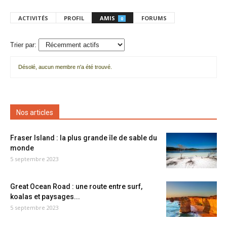
ACTIVITÉS
PROFIL
AMIS
FORUMS
0
Trier par:
Désolé, aucun membre n'a été trouvé.
Mes
amis
Nos articles
Fraser Island : la plus grande île de sable du
monde
5 septembre 2023
Great Ocean Road : une route entre surf,
koalas et paysages...
5 septembre 2023