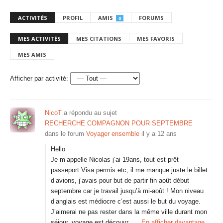
ACTIVITÉS
PROFIL
AMIS
FORUMS
0
MES ACTIVITÉS
MES CITATIONS
MES FAVORIS
MES AMIS
Afficher par activité:
NicoT
a répondu au sujet
RECHERCHE COMPAGNON POUR SEPTEMBRE
dans le forum
Voyager ensemble
il y a 12 ans
Hello
Je m’appelle Nicolas j’ai 19ans, tout est prêt
passeport Visa permis etc, il me manque juste le billet
d’avions, j’avais pour but de partir fin août début
septembre car je travail jusqu’à mi-août ! Mon niveau
d’anglais est médiocre c’est aussi le but du voyage.
J’aimerai ne pas rester dans la même ville durant mon
séjour, voyage est découvr…
En afficher davantage