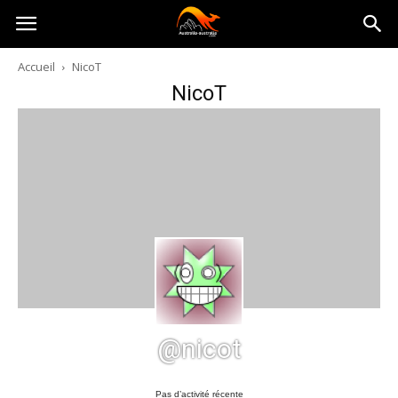
Australia-
Accueil
NicoT
NicoT
australie.com
@nicot
Pas d’activité récente