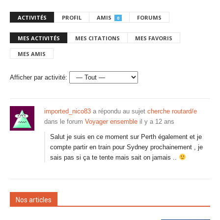
ACTIVITÉS
PROFIL
AMIS
FORUMS
0
MES ACTIVITÉS
MES CITATIONS
MES FAVORIS
MES AMIS
Afficher par activité:
imported_nico83
a répondu au sujet
cherche routard/e
dans le forum
Voyager ensemble
il y a 12 ans
Salut je suis en ce moment sur Perth également et je
compte partir en train pour Sydney prochainement , je
sais pas si ça te tente mais sait on jamais ..
Nos articles