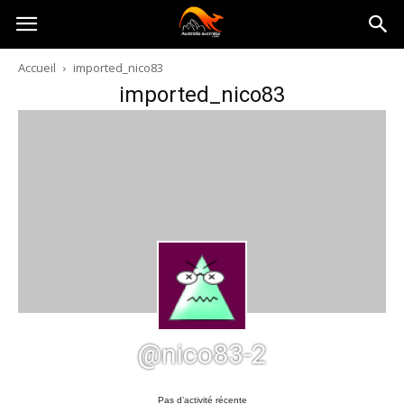
Australia-
Accueil
imported_nico83
imported_nico83
australie.com
@nico83-2
Pas d’activité récente