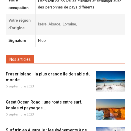
Votre
Découvrir de nouvelles cultures et échanger avec
des personnes de pays différents
occupation
Votre région
Isère, Alsace, Lorraine,
d'origine
Signature
Nico
Nos articles
Fraser Island : la plus grande île de sable du
monde
5 septembre 2023
Great Ocean Road : une route entre surf,
koalas et paysages...
5 septembre 2023
Surf trip en Australie : les événements à ne