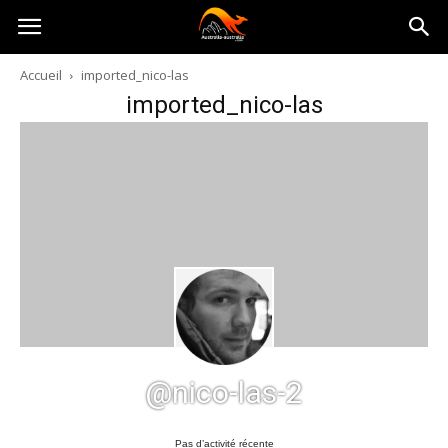
Australia-
Accueil
imported_nico-las
imported_nico-las
australie.com
@nico-las-2
Pas d’activité récente