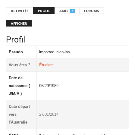
ACTIVITÉS
PROFIL
AMIS
FORUMS
6
AFFICHER
Profil
Pseudo
imported_nico-las
Vous êtes ?
Étudiant
Date de
naissance (
06/29/1989
J/M/A )
Date départ
vers
27/01/2014
l'Australie