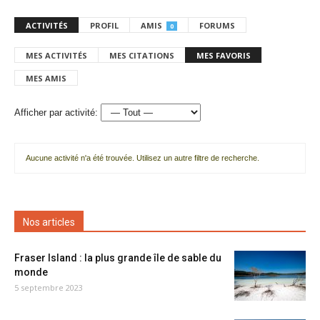
ACTIVITÉS
PROFIL
AMIS
FORUMS
0
MES ACTIVITÉS
MES CITATIONS
MES FAVORIS
MES AMIS
Afficher par activité:
Aucune activité n'a été trouvée. Utilisez un autre filtre de recherche.
Nos articles
Fraser Island : la plus grande île de sable du
monde
5 septembre 2023