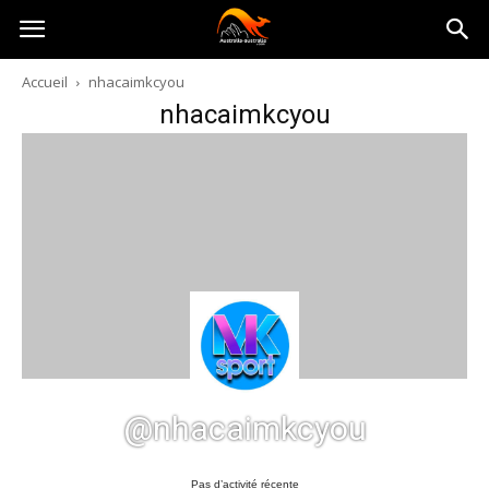
Australia-
Accueil
nhacaimkcyou
nhacaimkcyou
australie.com
@nhacaimkcyou
Pas d’activité récente