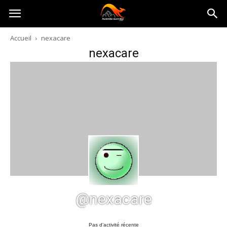
Australia-
Accueil
nexacare
nexacare
australie.com
@nexacare
Pas d’activité récente