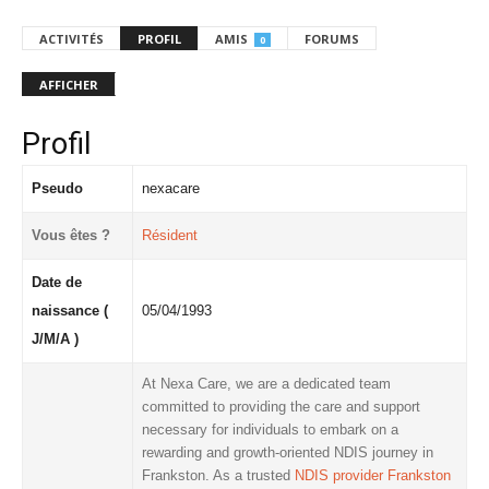
ACTIVITÉS
PROFIL
AMIS
FORUMS
0
AFFICHER
Profil
Pseudo
nexacare
Vous êtes ?
Résident
Date de
naissance (
05/04/1993
J/M/A )
At Nexa Care, we are a dedicated team
committed to providing the care and support
necessary for individuals to embark on a
rewarding and growth-oriented NDIS journey in
Frankston.
As a trusted
NDIS provider Frankston