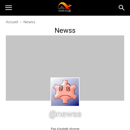
Australia-
Accueil
Newss
Newss
australie.com
@newss
Pas d’activité récente