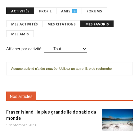
ACTIVITÉS
PROFIL
AMIS
FORUMS
0
MES ACTIVITÉS
MES CITATIONS
MES FAVORIS
MES AMIS
Afficher par activité:
Aucune activité n'a été trouvée. Utilisez un autre filtre de recherche.
Nos articles
Fraser Island : la plus grande île de sable du
monde
5 septembre 2023