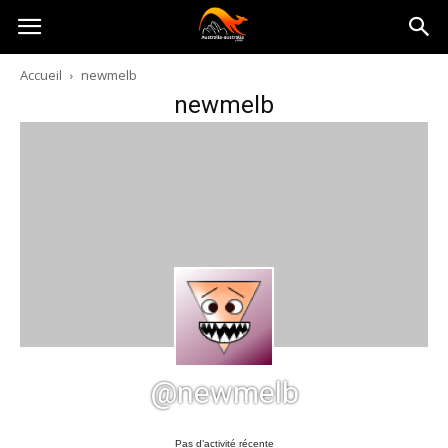
Australia-
Accueil
newmelb
newmelb
australie.com
@newmelb
Pas d’activité récente