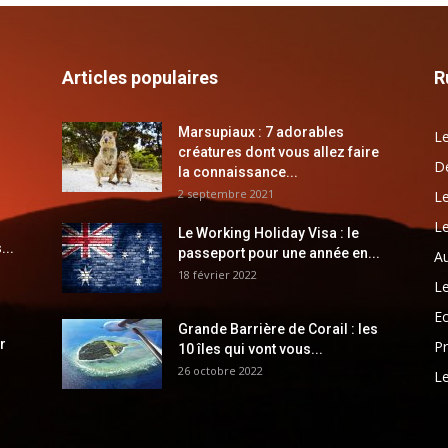
Articles populaires
R
Marsupiaux : 7 adorables
Le
créatures dont vous allez faire
Dé
la connaissance...
2 septembre 2021
Le
Le
Le Working Holiday Visa : le
...
passeport pour une année en...
Au
18 février 2022
Le
E
Grande Barrière de Corail : les
r
Pr
10 îles qui vont vous...
26 octobre 2022
Le