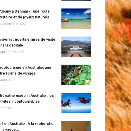
Albany à Denmark : une route
histoire et de joyaux naturels
 septembre 2022
nberra : nos itinéraires de visite
ns la capitale
septembre 2022
écotourisme en Australie, une
tre forme de voyage
 août 2022
rénaline made in Australie : les
tivités incontournables
août 2022
rf en Australie : A la recherche
 la vague...