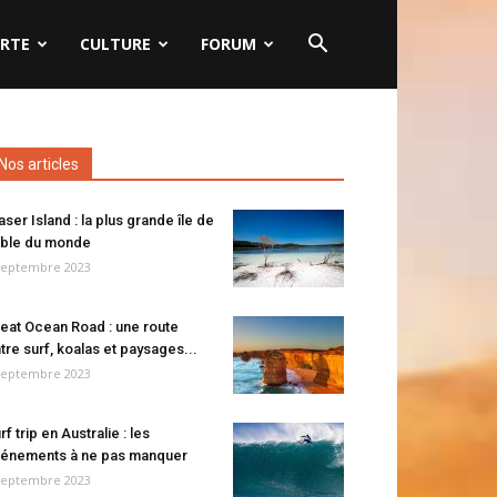
RTE
CULTURE
FORUM
Nos articles
aser Island : la plus grande île de
ble du monde
septembre 2023
eat Ocean Road : une route
tre surf, koalas et paysages...
septembre 2023
rf trip en Australie : les
énements à ne pas manquer
septembre 2023