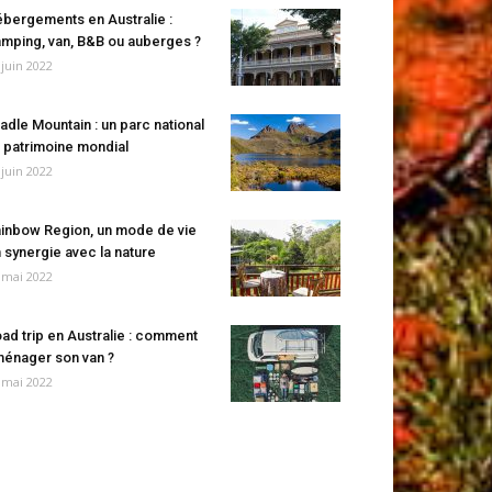
bergements en Australie :
mping, van, B&B ou auberges ?
 juin 2022
adle Mountain : un parc national
 patrimoine mondial
 juin 2022
inbow Region, un mode de vie
 synergie avec la nature
 mai 2022
ad trip en Australie : comment
énager son van ?
 mai 2022