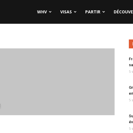
WHV
VISAS
PARTIR
DÉCOUVE
Fr
sa
5 
Gr
en
5 
a
Su
év
5 