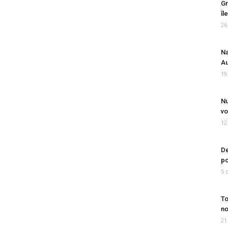
Gr
îl
26
Na
Au
19
Nu
vo
12
De
po
5 
To
no
21