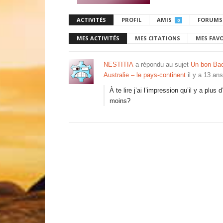
ACTIVITÉS
PROFIL
AMIS
FORUMS
0
MES ACTIVITÉS
MES CITATIONS
MES FAV
NESTITIA
a répondu au sujet
Un bon Bac
Australie – le pays-continent
il y a 13 ans
À te lire j’ai l’impression qu’il y a plu
moins?