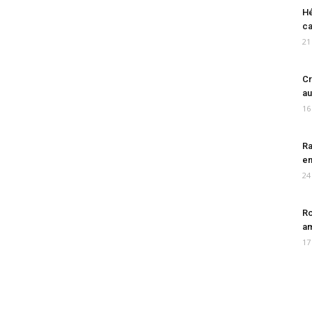
Hé
ca
21
Cr
au
16
Ra
en
24
Ro
am
17