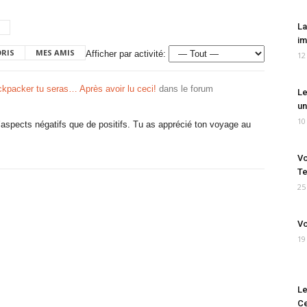
La
im
ORIS
MES AMIS
Afficher par activité:
12
kpacker tu seras… Après avoir lu ceci!
dans le forum
Le
un
10
s d’aspects négatifs que de positifs. Tu as apprécié ton voyage au
Vo
Te
25
Vo
19
Le
Ce