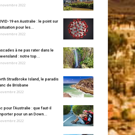
 novembre 2022
VID-19 en Australie : le point sur
 situation pour les...
 novembre 2022
scades à ne pas rater dans le
eensland : notre top...
 novembre 2022
rth Stradbroke Island, le paradis
anc de Brisbane
novembre 2022
c pour l’Australie : que faut-il
porter pour un an Down...
novembre 2022