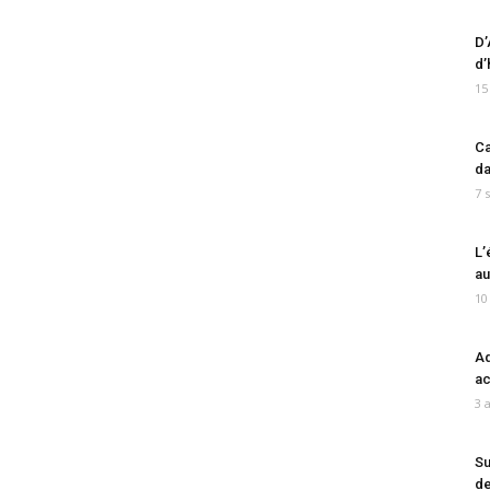
D’
d’
15
Ca
da
7 
L’
au
10
Ad
ac
3 
Su
de