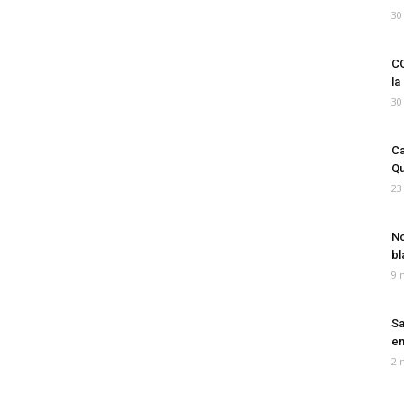
30
CO
la
30
Ca
Qu
23
No
bl
9 
Sa
em
2 