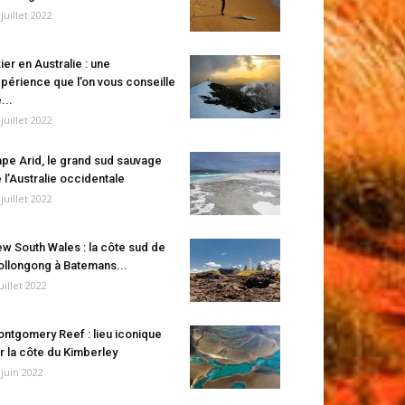
 juillet 2022
ier en Australie : une
périence que l’on vous conseille
...
 juillet 2022
pe Arid, le grand sud sauvage
 l’Australie occidentale
 juillet 2022
w South Wales : la côte sud de
llongong à Batemans...
juillet 2022
ntgomery Reef : lieu iconique
r la côte du Kimberley
 juin 2022