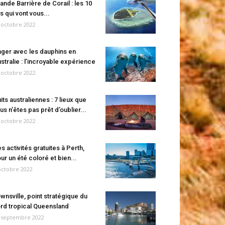
ande Barrière de Corail : les 10
es qui vont vous...
 octobre 2022
ger avec les dauphins en
stralie : l’incroyable expérience
 octobre 2022
its australiennes : 7 lieux que
us n’êtes pas prêt d’oublier...
 octobre 2022
s activités gratuites à Perth,
ur un été coloré et bien...
octobre 2022
wnsville, point stratégique du
rd tropical Queensland
 septembre 2022