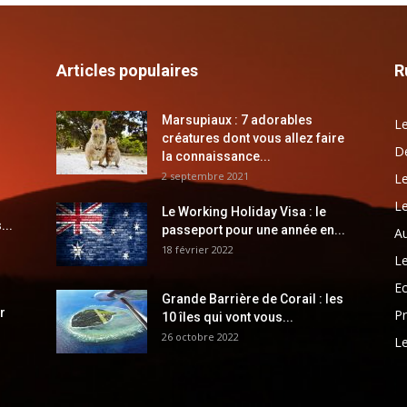
Articles populaires
R
Marsupiaux : 7 adorables
Le
créatures dont vous allez faire
Dé
la connaissance...
2 septembre 2021
Le
Le
Le Working Holiday Visa : le
...
passeport pour une année en...
Au
18 février 2022
Le
E
Grande Barrière de Corail : les
r
Pr
10 îles qui vont vous...
26 octobre 2022
Le