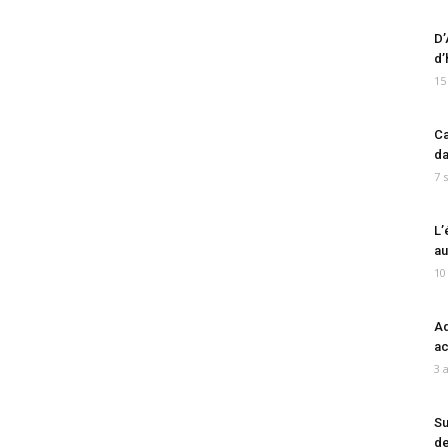
D’
d’
15
Ca
da
7 
L’
au
10
Ad
ac
3 
Su
de