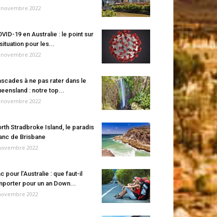
 novembre 2022
VID-19 en Australie : le point sur
 situation pour les...
 novembre 2022
scades à ne pas rater dans le
eensland : notre top...
 novembre 2022
rth Stradbroke Island, le paradis
anc de Brisbane
novembre 2022
c pour l’Australie : que faut-il
porter pour un an Down...
novembre 2022