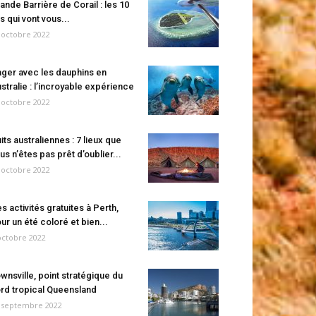
ande Barrière de Corail : les 10
es qui vont vous...
 octobre 2022
ger avec les dauphins en
stralie : l’incroyable expérience
 octobre 2022
its australiennes : 7 lieux que
us n’êtes pas prêt d’oublier...
 octobre 2022
s activités gratuites à Perth,
ur un été coloré et bien...
octobre 2022
wnsville, point stratégique du
rd tropical Queensland
 septembre 2022