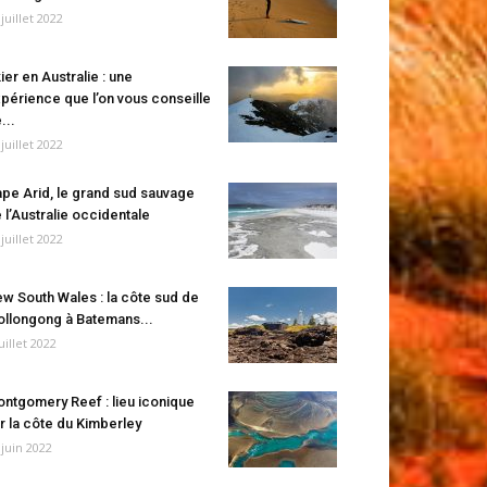
 juillet 2022
ier en Australie : une
périence que l’on vous conseille
...
 juillet 2022
pe Arid, le grand sud sauvage
 l’Australie occidentale
 juillet 2022
w South Wales : la côte sud de
llongong à Batemans...
juillet 2022
ntgomery Reef : lieu iconique
r la côte du Kimberley
 juin 2022