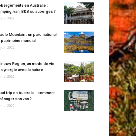
bergements en Australie :
mping, van, B&B ou auberges ?
 juin 2022
adle Mountain : un parc national
 patrimoine mondial
 juin 2022
inbow Region, un mode de vie
 synergie avec la nature
 mai 2022
ad trip en Australie : comment
énager son van ?
 mai 2022