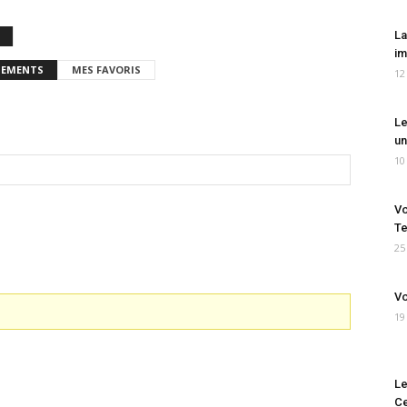
La
im
EMENTS
MES FAVORIS
12
Le
un
10
Vo
Te
25
Vo
19
Le
Ce