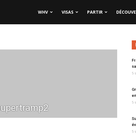
WHV
VISAS
PARTIR
DÉCOUVE
Fr
sa
5 
Gr
en
5 
supertramp2
Su
év
5 