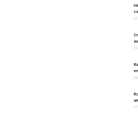
Hé
ca
21
Cr
au
16
Ra
en
24
Ro
am
17