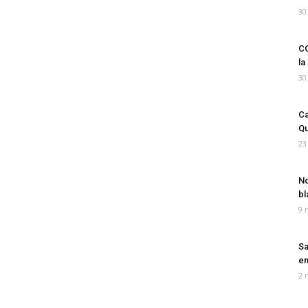
30
CO
la
30
Ca
Qu
23
No
bl
9 
Sa
em
2 