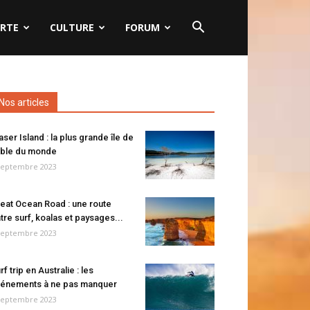
RTE
CULTURE
FORUM
Nos articles
aser Island : la plus grande île de
ble du monde
septembre 2023
eat Ocean Road : une route
tre surf, koalas et paysages...
septembre 2023
rf trip en Australie : les
énements à ne pas manquer
septembre 2023