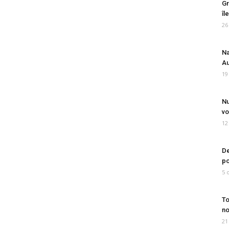
Gr
îl
26
Na
Au
19
Nu
vo
12
De
po
5 
To
no
21