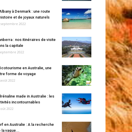
Albany à Denmark : une route
histoire et de joyaux naturels
 septembre 2022
nberra : nos itinéraires de visite
ns la capitale
septembre 2022
écotourisme en Australie, une
tre forme de voyage
 août 2022
rénaline made in Australie : les
tivités incontournables
août 2022
rf en Australie : A la recherche
 la vague...