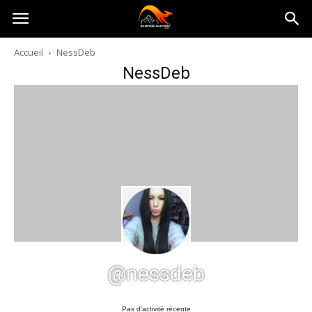
Australia-
Accueil
NessDeb
NessDeb
australie.com
@nessdeb
Pas d’activité récente