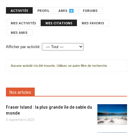
ACTIVITÉS
PROFIL
AMIS
FORUMS
0
MES ACTIVITÉS
MES CITATIONS
MES FAVORIS
MES AMIS
Afficher par activité:
Aucune activité n'a été trouvée. Utilisez un autre filtre de recherche.
Nos articles
Fraser Island : la plus grande île de sable du
monde
5 septembre 2023