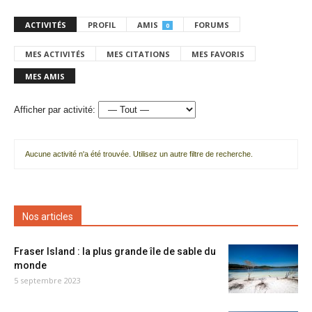
ACTIVITÉS
PROFIL
AMIS
FORUMS
0
MES ACTIVITÉS
MES CITATIONS
MES FAVORIS
MES AMIS
Afficher par activité:
Aucune activité n'a été trouvée. Utilisez un autre filtre de recherche.
Nos articles
Fraser Island : la plus grande île de sable du
monde
5 septembre 2023