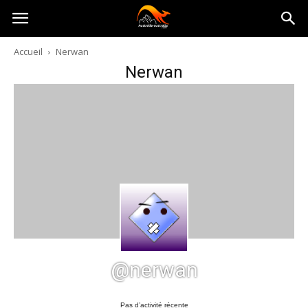
Australia-
Accueil
Nerwan
Nerwan
australie.com
@nerwan
Pas d’activité récente