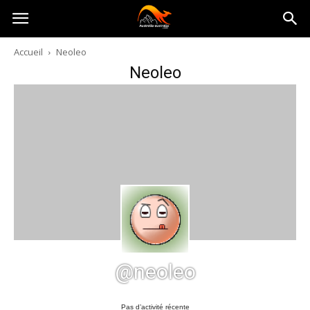
Australia-
Accueil
Neoleo
Neoleo
australie.com
@neoleo
Pas d’activité récente