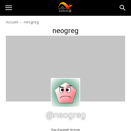
Australia-
Accueil
neogreg
neogreg
australie.com
@neogreg
Pas d’activité récente