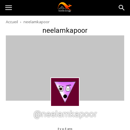
Australia-
Accueil
neelamkapoor
neelamkapoor
australie.com
@neelamkapoor
il y a 4 ans