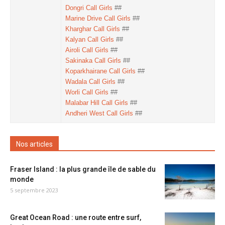
Dongri Call Girls
##
Marine Drive Call Girls
##
Kharghar Call Girls
##
Kalyan Call Girls
##
Airoli Call Girls
##
Sakinaka Call Girls
##
Koparkhairane Call Girls
##
Wadala Call Girls
##
Worli Call Girls
##
Malabar Hill Call Girls
##
Andheri West Call Girls
##
Nos articles
Fraser Island : la plus grande île de sable du
monde
5 septembre 2023
Great Ocean Road : une route entre surf,