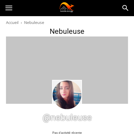
Australia-
Accueil
Nebuleuse
Nebuleuse
australie.com
@nebuleuse
Pas d’activité récente