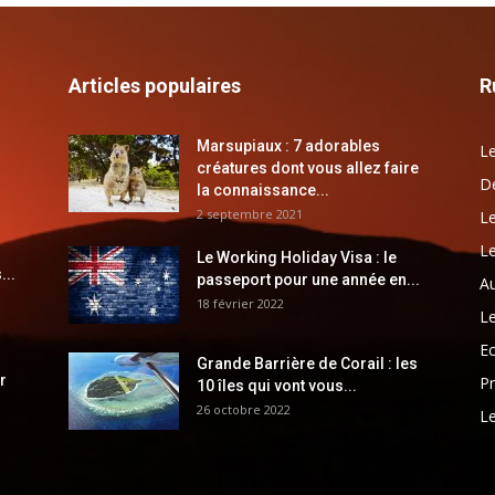
Articles populaires
R
Marsupiaux : 7 adorables
Le
créatures dont vous allez faire
Dé
la connaissance...
2 septembre 2021
Le
Le
Le Working Holiday Visa : le
...
passeport pour une année en...
Au
18 février 2022
Le
E
Grande Barrière de Corail : les
r
Pr
10 îles qui vont vous...
26 octobre 2022
Le