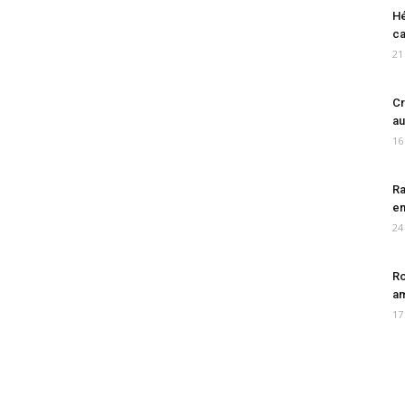
Hé
ca
21
Cr
au
16
Ra
en
24
Ro
am
17