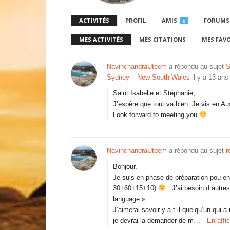
ACTIVITÉS
PROFIL
AMIS
FORUMS
0
MES ACTIVITÉS
MES CITATIONS
MES FAV
NavinchandraUteem
a répondu au sujet
S
Sydney – New South Wales
il y a 13 ans
Salut Isabelle et Stéphanie,
J’espère que tout va bien. Je vis en Au
Look forward to meeting you
NavinchandraUteem
a répondu au sujet
r
Bonjour,
Je suis en phase de préparation pou 
30+60+15+10)
. J’ai besoin d autres
language ».
J’aimerai savoir y a t il quelqu’un qu
je devrai la demander de m…
En affi