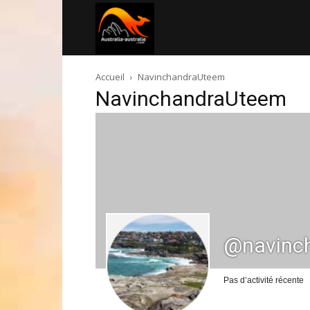
Australia-
Accueil
NavinchandraUteem
australie.com
NavinchandraUteem
@navinc
Pas d’activité récente