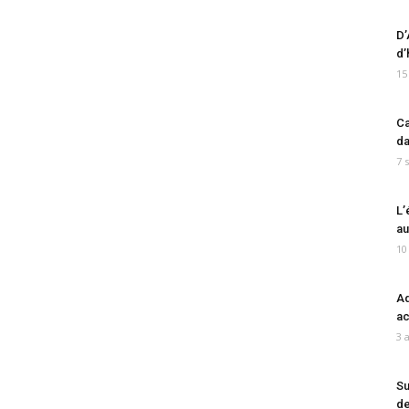
D’
d’
15
Ca
da
7 
L’
au
10
Ad
ac
3 
Su
de