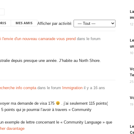
La
im
ORIS
MES AMIS
Afficher par activité:
12
i l'envie d'un nouveau camarade vous prend
dans le forum
Le
un
10
stralie depuis presque une année. J’habite au North Shore.
Vo
Te
25
echerche info compta
dans le forum
Immigration
il y a 16 ans
Vo
envoyer ma demande de visa 175
. j’ai seulement 115 points(
19
 5 points qui je pourrrai l’avoir à travers « Community
i a un exemple de lettre concernant le « Community Language » que
Le
cher davantage
Ce