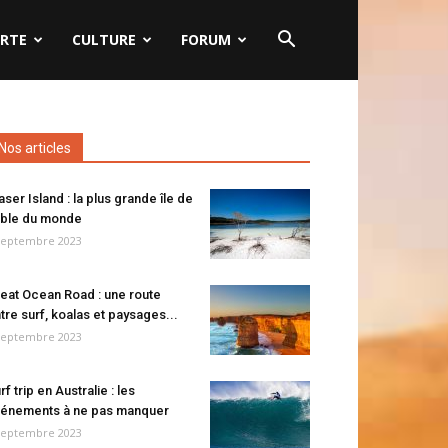
RTE
CULTURE
FORUM
Nos articles
aser Island : la plus grande île de
ble du monde
septembre 2023
eat Ocean Road : une route
tre surf, koalas et paysages...
septembre 2023
rf trip en Australie : les
énements à ne pas manquer
septembre 2023