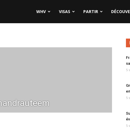
WHV
VISAS
PARTIR
DÉCOUVE
Fr
sa
5 
Gr
en
5 
handrauteem
Su
év
5 