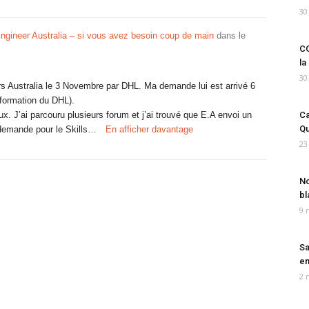
30
ngineer Australia – si vous avez besoin coup de main
dans le
CO
la
30
 Australia le 3 Novembre par DHL. Ma demande lui est arrivé 6
nformation du DHL).
eux. J’ai parcouru plusieurs forum et j’ai trouvé que E.A envoi un
Ca
Qu
a demande pour le Skills…
En afficher davantage
23
No
bl
9 
Sa
em
2 