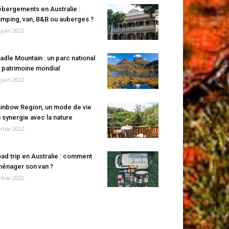
bergements en Australie :
mping, van, B&B ou auberges ?
 juin 2022
adle Mountain : un parc national
 patrimoine mondial
 juin 2022
inbow Region, un mode de vie
 synergie avec la nature
 mai 2022
ad trip en Australie : comment
énager son van ?
 mai 2022