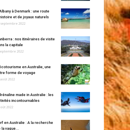
Albany à Denmark : une route
histoire et de joyaux naturels
 septembre 2022
nberra : nos itinéraires de visite
ns la capitale
septembre 2022
écotourisme en Australie, une
tre forme de voyage
 août 2022
rénaline made in Australie : les
tivités incontournables
août 2022
rf en Australie : A la recherche
 la vague...