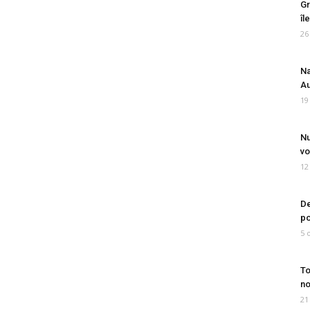
Gr
îl
26
Na
Au
19
Nu
vo
12
De
po
5 
To
no
21