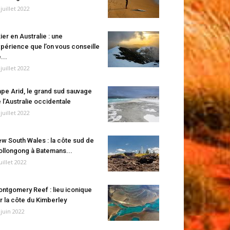
 juillet 2022
ier en Australie : une
périence que l’on vous conseille
...
 juillet 2022
pe Arid, le grand sud sauvage
 l’Australie occidentale
 juillet 2022
w South Wales : la côte sud de
llongong à Batemans...
juillet 2022
ntgomery Reef : lieu iconique
r la côte du Kimberley
 juin 2022