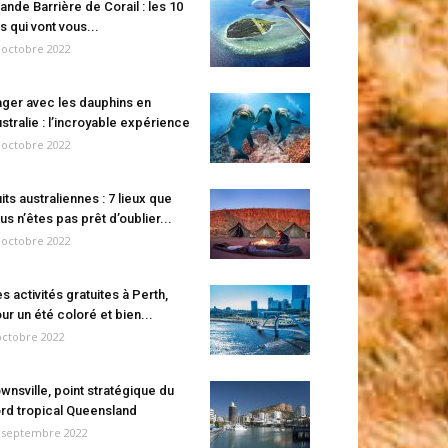
ande Barrière de Corail : les 10
es qui vont vous...
 octobre 2022
ger avec les dauphins en
stralie : l’incroyable expérience
 octobre 2022
its australiennes : 7 lieux que
us n’êtes pas prêt d’oublier...
 octobre 2022
s activités gratuites à Perth,
ur un été coloré et bien...
octobre 2022
wnsville, point stratégique du
rd tropical Queensland
 septembre 2022