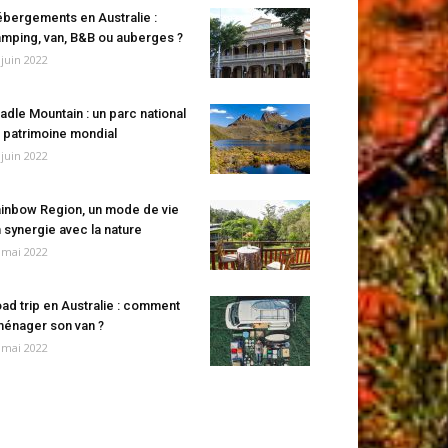
bergements en Australie :
mping, van, B&B ou auberges ?
 juin 2022
adle Mountain : un parc national
 patrimoine mondial
 juin 2022
inbow Region, un mode de vie
 synergie avec la nature
 mai 2022
ad trip en Australie : comment
énager son van ?
 mai 2022