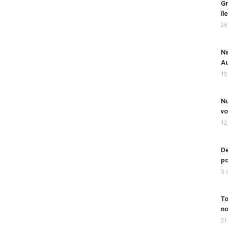
Gr
îl
26
Na
Au
19
Nu
vo
12
De
po
5 
To
no
21