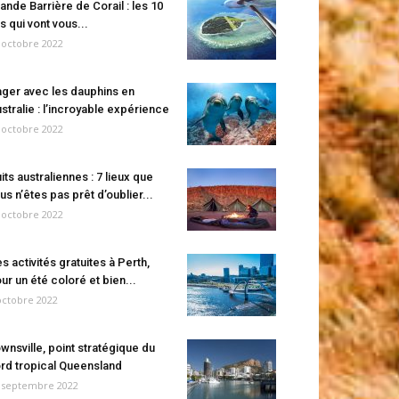
ande Barrière de Corail : les 10
es qui vont vous...
 octobre 2022
ger avec les dauphins en
stralie : l’incroyable expérience
 octobre 2022
its australiennes : 7 lieux que
us n’êtes pas prêt d’oublier...
 octobre 2022
s activités gratuites à Perth,
ur un été coloré et bien...
octobre 2022
wnsville, point stratégique du
rd tropical Queensland
 septembre 2022