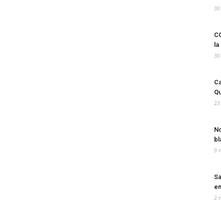
30
CO
la
30
Ca
Qu
23
No
bl
9 
Sa
em
2 