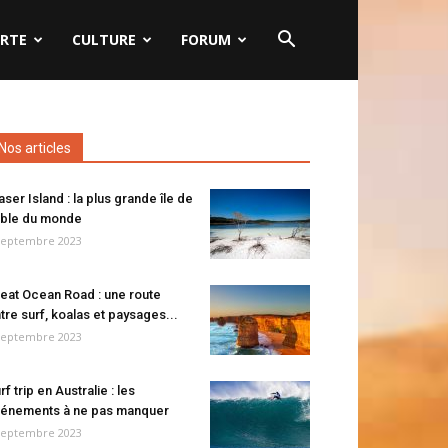
RTE
CULTURE
FORUM
Nos articles
aser Island : la plus grande île de
ble du monde
septembre 2023
eat Ocean Road : une route
tre surf, koalas et paysages...
septembre 2023
rf trip en Australie : les
énements à ne pas manquer
septembre 2023