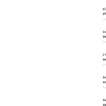
D’
d’
15
Ca
da
7 
L’
au
10
Ad
ac
3 
Su
de