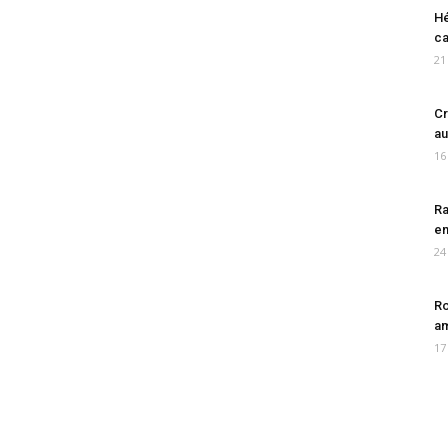
Hé
ca
21
Cr
au
16
Ra
en
24
Ro
am
17