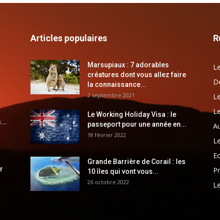
Articles populaires
R
Marsupiaux : 7 adorables
Le
créatures dont vous allez faire
Dé
la connaissance...
2 septembre 2021
Le
Le
Le Working Holiday Visa : le
...
passeport pour une année en...
Au
18 février 2022
Le
E
Grande Barrière de Corail : les
r
Pr
10 îles qui vont vous...
26 octobre 2022
Le