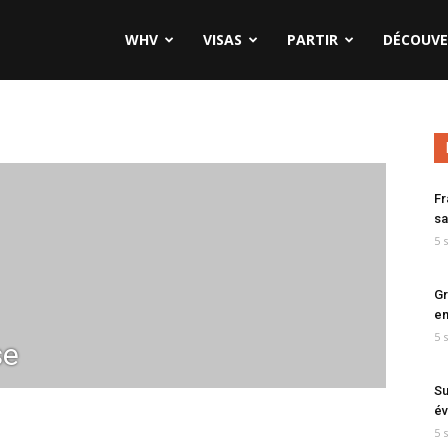
WHV
VISAS
PARTIR
DÉCOUVE
Fr
sa
5 
Gr
en
5 
se
Su
év
5 