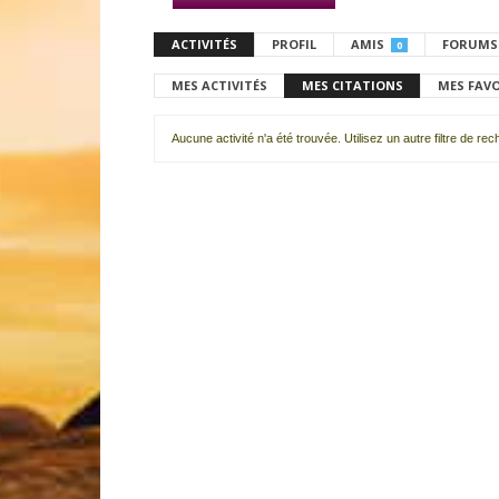
ACTIVITÉS
PROFIL
AMIS
FORUMS
0
MES ACTIVITÉS
MES CITATIONS
MES FAV
Aucune activité n'a été trouvée. Utilisez un autre filtre de re