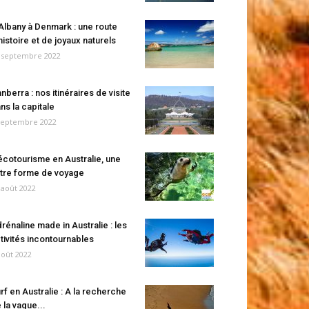
Albany à Denmark : une route
histoire et de joyaux naturels
 septembre 2022
nberra : nos itinéraires de visite
ns la capitale
septembre 2022
écotourisme en Australie, une
tre forme de voyage
 août 2022
rénaline made in Australie : les
tivités incontournables
août 2022
rf en Australie : A la recherche
 la vague...