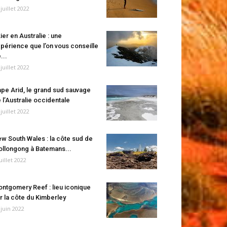
 juillet 2022
ier en Australie : une
périence que l’on vous conseille
...
 juillet 2022
pe Arid, le grand sud sauvage
 l’Australie occidentale
 juillet 2022
w South Wales : la côte sud de
llongong à Batemans...
juillet 2022
ntgomery Reef : lieu iconique
r la côte du Kimberley
 juin 2022