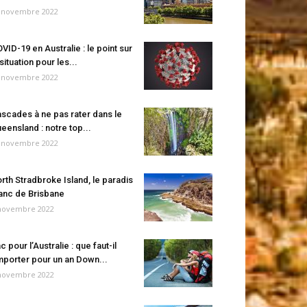
 novembre 2022
VID-19 en Australie : le point sur
 situation pour les...
 novembre 2022
scades à ne pas rater dans le
eensland : notre top...
 novembre 2022
rth Stradbroke Island, le paradis
anc de Brisbane
novembre 2022
c pour l’Australie : que faut-il
porter pour un an Down...
novembre 2022