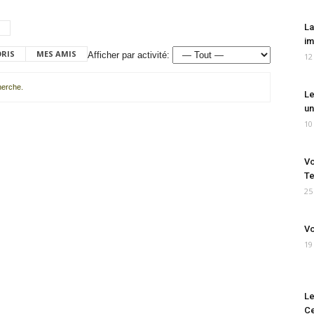
La
im
ORIS
MES AMIS
Afficher par activité:
12
cherche.
Le
un
10
Vo
Te
25
Vo
19
Le
Ce