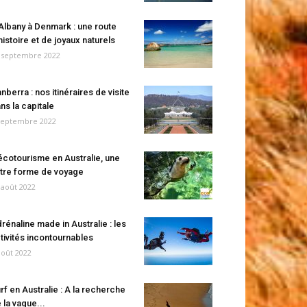
Albany à Denmark : une route
histoire et de joyaux naturels
 septembre 2022
nberra : nos itinéraires de visite
ns la capitale
septembre 2022
écotourisme en Australie, une
tre forme de voyage
 août 2022
rénaline made in Australie : les
tivités incontournables
août 2022
rf en Australie : A la recherche
 la vague...