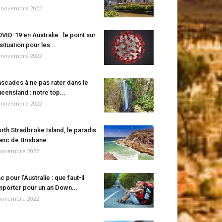
 novembre 2022
VID-19 en Australie : le point sur
 situation pour les...
 novembre 2022
scades à ne pas rater dans le
eensland : notre top...
 novembre 2022
rth Stradbroke Island, le paradis
anc de Brisbane
novembre 2022
c pour l’Australie : que faut-il
porter pour un an Down...
novembre 2022