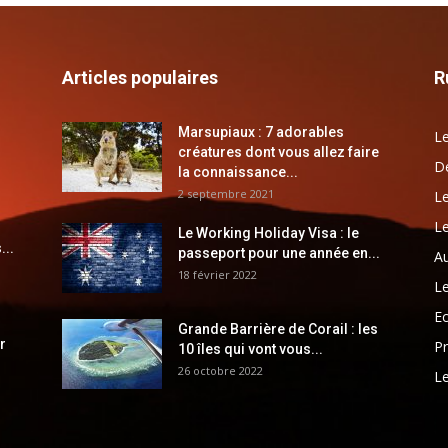
Articles populaires
R
Marsupiaux : 7 adorables
Le
créatures dont vous allez faire
Dé
la connaissance...
2 septembre 2021
Le
Le
Le Working Holiday Visa : le
...
passeport pour une année en...
Au
18 février 2022
Le
E
Grande Barrière de Corail : les
r
Pr
10 îles qui vont vous...
26 octobre 2022
Le