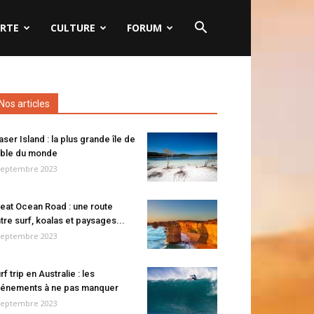
RTE
CULTURE
FORUM
Nos articles
aser Island : la plus grande île de
ble du monde
septembre 2023
eat Ocean Road : une route
tre surf, koalas et paysages...
septembre 2023
rf trip en Australie : les
énements à ne pas manquer
septembre 2023