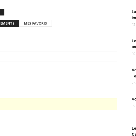
La
im
EMENTS
MES FAVORIS
12
Le
un
10
Vo
Te
25
Vo
19
Le
Ce