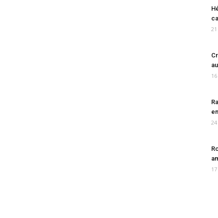
Hé
ca
21
Cr
au
16
Ra
en
24
Ro
am
17