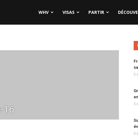
WHV
VISAS
PARTIR
DÉCOUVE
Fr
sa
5 
Gr
en
5 
-16
Su
év
5 