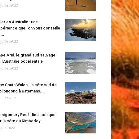
 juillet 2022
ier en Australie : une
périence que l’on vous conseille
...
 juillet 2022
pe Arid, le grand sud sauvage
 l’Australie occidentale
 juillet 2022
w South Wales : la côte sud de
llongong à Batemans...
juillet 2022
ntgomery Reef : lieu iconique
r la côte du Kimberley
 juin 2022