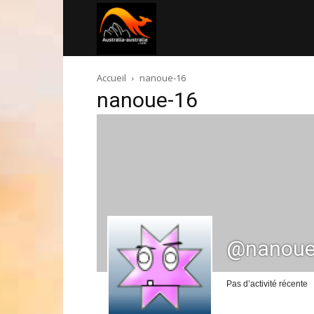
Australia-
Accueil
nanoue-16
australie.com
nanoue-16
@nanoue
Pas d’activité récente