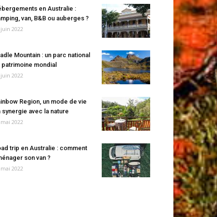
bergements en Australie :
mping, van, B&B ou auberges ?
 juin 2022
adle Mountain : un parc national
 patrimoine mondial
 juin 2022
inbow Region, un mode de vie
 synergie avec la nature
 mai 2022
ad trip en Australie : comment
énager son van ?
 mai 2022