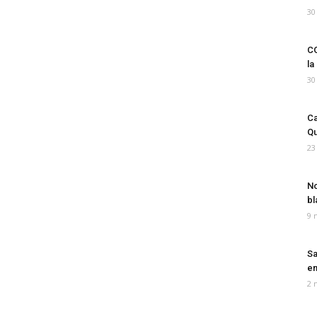
30
CO
la
30
Ca
Qu
23
No
bl
9 
Sa
em
2 