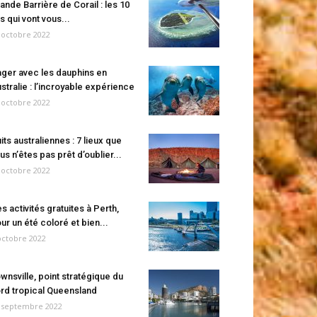
ande Barrière de Corail : les 10
es qui vont vous...
 octobre 2022
ger avec les dauphins en
stralie : l’incroyable expérience
 octobre 2022
its australiennes : 7 lieux que
us n’êtes pas prêt d’oublier...
 octobre 2022
s activités gratuites à Perth,
ur un été coloré et bien...
octobre 2022
wnsville, point stratégique du
rd tropical Queensland
 septembre 2022