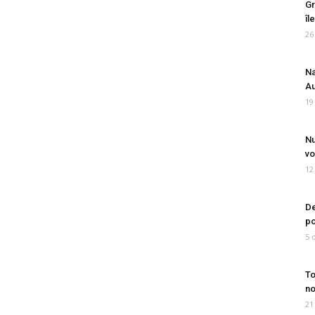
Gr
îl
26
Na
Au
19
Nu
vo
12
De
po
5 
To
no
21