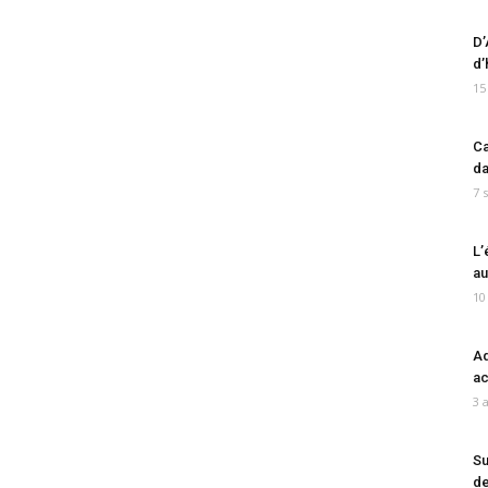
D’
d’
15
Ca
da
7 
L’
au
10
Ad
ac
3 
Su
de