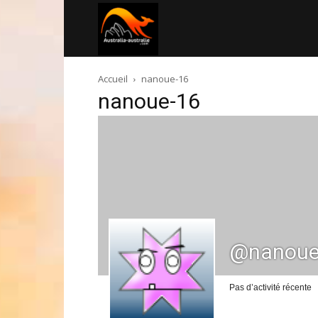
Australia-
Accueil
nanoue-16
australie.com
nanoue-16
@nanoue
Pas d’activité récente