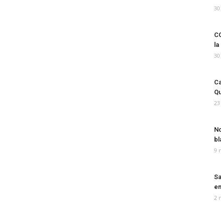
30
CO
la
30
Ca
Qu
23
No
bl
9 
Sa
em
2 