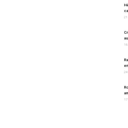
Hé
ca
21
Cr
au
16
Ra
en
24
Ro
am
17