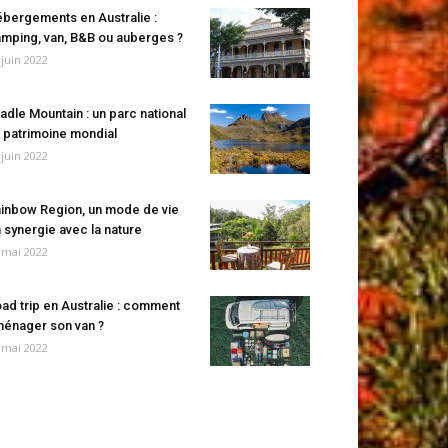
bergements en Australie :
mping, van, B&B ou auberges ?
 juin 2022
adle Mountain : un parc national
 patrimoine mondial
 juin 2022
inbow Region, un mode de vie
 synergie avec la nature
 mai 2022
ad trip en Australie : comment
énager son van ?
 mai 2022