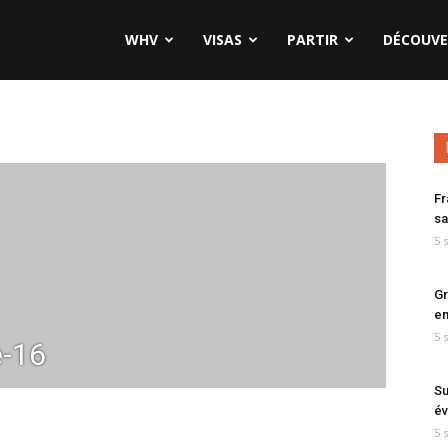
WHV
VISAS
PARTIR
DÉCOUVE
Fr
sa
5 
Gr
en
5 
-16
Su
év
5 