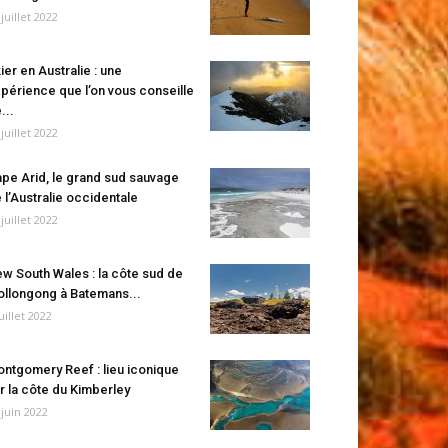
 juillet 2022
ier en Australie : une
périence que l’on vous conseille
...
 juillet 2022
pe Arid, le grand sud sauvage
 l’Australie occidentale
 juillet 2022
w South Wales : la côte sud de
llongong à Batemans...
juillet 2022
ntgomery Reef : lieu iconique
r la côte du Kimberley
 juin 2022