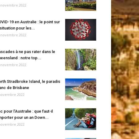
 novembre 2022
VID-19 en Australie : le point sur
 situation pour les...
 novembre 2022
scades à ne pas rater dans le
eensland : notre top...
 novembre 2022
rth Stradbroke Island, le paradis
anc de Brisbane
novembre 2022
c pour l’Australie : que faut-il
porter pour un an Down...
novembre 2022