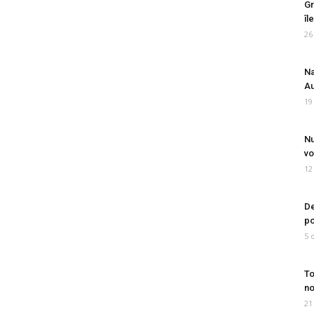
Gr
îl
26
Na
Au
19
Nu
vo
12
De
po
5 
To
no
21