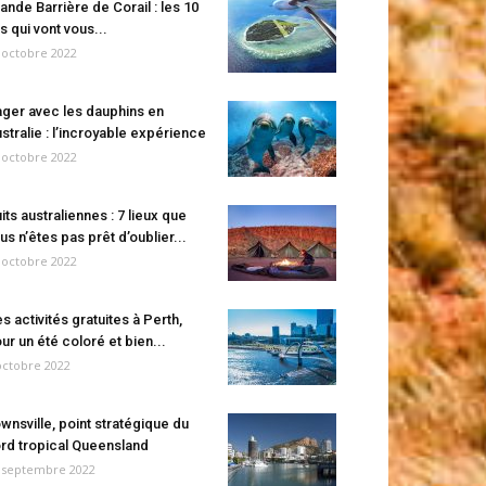
ande Barrière de Corail : les 10
es qui vont vous...
 octobre 2022
ger avec les dauphins en
stralie : l’incroyable expérience
 octobre 2022
its australiennes : 7 lieux que
us n’êtes pas prêt d’oublier...
 octobre 2022
s activités gratuites à Perth,
ur un été coloré et bien...
octobre 2022
wnsville, point stratégique du
rd tropical Queensland
 septembre 2022