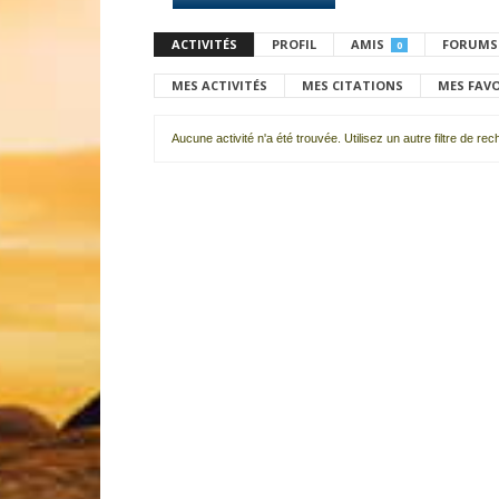
ACTIVITÉS
PROFIL
AMIS
FORUMS
0
MES ACTIVITÉS
MES CITATIONS
MES FAV
Aucune activité n'a été trouvée. Utilisez un autre filtre de re