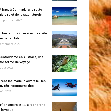
Albany à Denmark : une route
histoire et de joyaux naturels
 septembre 2022
nberra : nos itinéraires de visite
ns la capitale
septembre 2022
écotourisme en Australie, une
tre forme de voyage
 août 2022
rénaline made in Australie : les
tivités incontournables
août 2022
rf en Australie : A la recherche
 la vague...