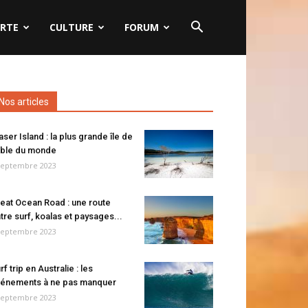
RTE
CULTURE
FORUM
Nos articles
aser Island : la plus grande île de
ble du monde
septembre 2023
eat Ocean Road : une route
tre surf, koalas et paysages...
septembre 2023
rf trip en Australie : les
énements à ne pas manquer
septembre 2023