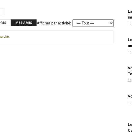
La
im
ORIS
MES AMIS
Afficher par activité:
12
cherche.
Le
un
10
Vo
Te
25
Vo
19
Le
Ce