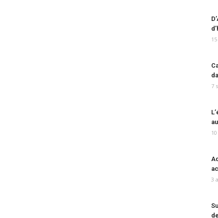
D’
d’
15
Ca
da
7 
L’
au
10
Ad
ac
3 
Su
de