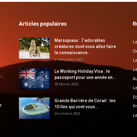
Articles populaires
R
Marsupiaux : 7 adorables
Le
créatures dont vous allez faire
Dé
la connaissance...
2 septembre 2021
Le
Le
Le Working Holiday Visa : le
...
passeport pour une année en...
Au
18 février 2022
Le
E
Grande Barrière de Corail : les
r
Pr
10 îles qui vont vous...
26 octobre 2022
Le