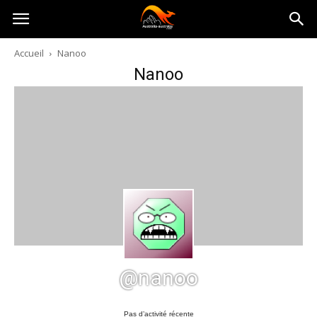
Australia-
Accueil
Nanoo
Nanoo
australie.com
@nanoo
Pas d’activité récente