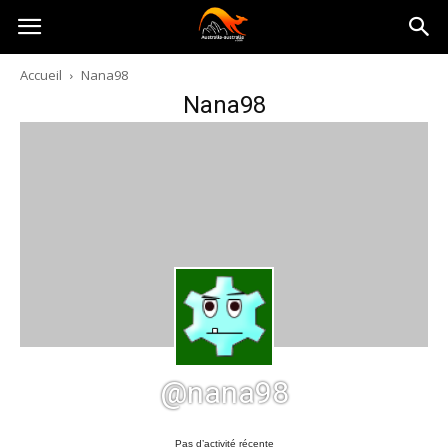
Australia-
Accueil
Nana98
Nana98
australie.com
@nana98
Pas d’activité récente