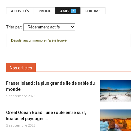
ACTIVITÉS
PROFIL
AMIS
FORUMS
0
Trier par:
Désolé, aucun membre n'a été trouvé.
Mes
amis
Nos articles
Fraser Island : la plus grande île de sable du
monde
5 septembre 2023
Great Ocean Road : une route entre surf,
koalas et paysages...
5 septembre 2023