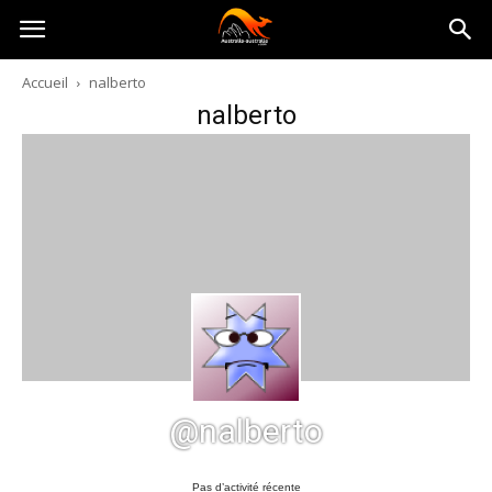
Australia-
Accueil
nalberto
nalberto
australie.com
@nalberto
Pas d’activité récente