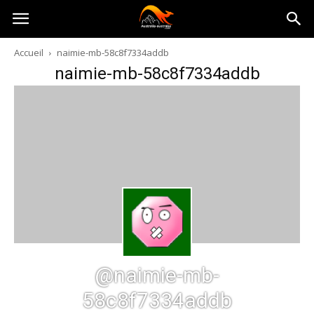
Australia-
Accueil
naimie-mb-58c8f7334addb
naimie-mb-58c8f7334addb
australie.com
@naimie-mb-
58c8f7334addb