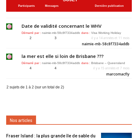
Participants
Messages
Dernière publication
Date de validité concernant le WHV
Démarré par :
naimie-mb-58c8f7334addb
dans :
Visa Working Holiday
il y a 14 années et 11 mois
2
3
naimie-mb-58c8f7334addb
la mer est elle si loin de Brisbane ???
Démarré par :
naimie-mb-58c8f7334addb
dans :
Brisbane – Queensland
il y a 15 années et 7 mois
4
4
marcomacfly
2 sujets de 1 à 2 (sur un total de 2)
Nos articles
Fraser Island : la plus grande île de sable du