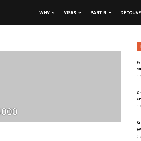
WHV
VISAS
PARTIR
DÉCOUVE
Fr
sa
5 
Gr
en
5 
4000
Su
év
5 