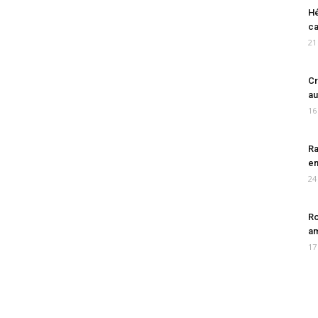
Hé
ca
21
Cr
au
16
Ra
en
24
Ro
am
17