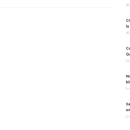
30
CO
la
30
Ca
Qu
23
No
bl
9 
Sa
em
2 