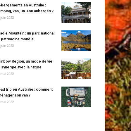
bergements en Australie :
mping, van, B&B ou auberges ?
 juin 2022
adle Mountain : un parc national
 patrimoine mondial
 juin 2022
inbow Region, un mode de vie
 synergie avec la nature
 mai 2022
ad trip en Australie : comment
énager son van ?
 mai 2022