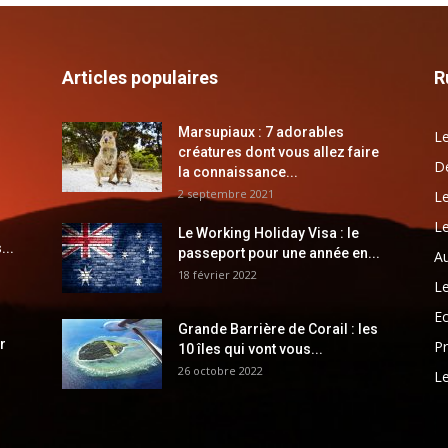
Articles populaires
R
Marsupiaux : 7 adorables
Le
créatures dont vous allez faire
Dé
la connaissance...
2 septembre 2021
Le
Le
Le Working Holiday Visa : le
...
passeport pour une année en...
Au
18 février 2022
Le
E
Grande Barrière de Corail : les
r
Pr
10 îles qui vont vous...
26 octobre 2022
Le