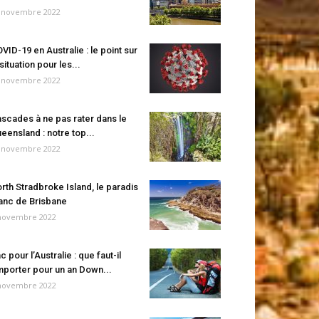
 novembre 2022
VID-19 en Australie : le point sur
 situation pour les...
 novembre 2022
scades à ne pas rater dans le
eensland : notre top...
 novembre 2022
rth Stradbroke Island, le paradis
anc de Brisbane
novembre 2022
c pour l’Australie : que faut-il
porter pour un an Down...
novembre 2022