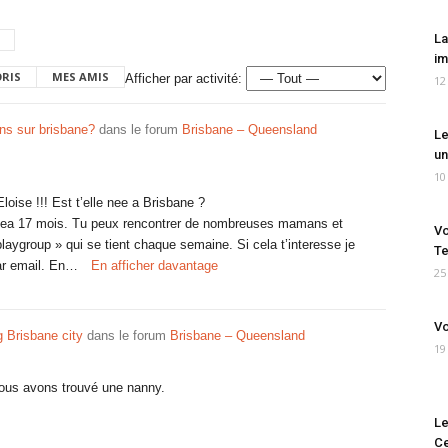
La
im
ORIS
MES AMIS
Afficher par activité:
12
s sur brisbane?
dans le forum
Brisbane – Queensland
Le
un
10
Eloise !!! Est t’elle nee a Brisbane ?
lea 17 mois. Tu peux rencontrer de nombreuses mamans et
Vo
laygroup » qui se tient chaque semaine. Si cela t’interesse je
Te
par email. En…
En afficher davantage
25
Vo
g Brisbane city
dans le forum
Brisbane – Queensland
19
ous avons trouvé une nanny.
Le
Ce