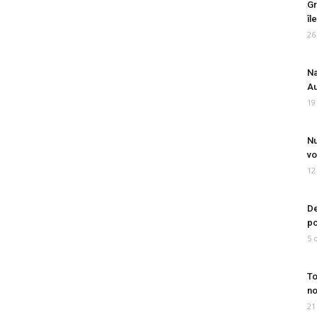
Gr
îl
26
Na
Au
19
Nu
vo
12
De
po
5 
To
no
21