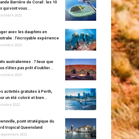
ande Barrière de Corail : les 10
es qui vont vous...
 octobre 2022
ger avec les dauphins en
stralie : l’incroyable expérience
 octobre 2022
its australiennes : 7 lieux que
us n’êtes pas prêt d’oublier...
 octobre 2022
s activités gratuites à Perth,
ur un été coloré et bien...
octobre 2022
wnsville, point stratégique du
rd tropical Queensland
 septembre 2022