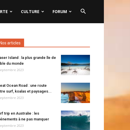
RTE
CULTURE
FORUM
Nos articles
aser Island : la plus grande île de
ble du monde
septembre 2023
eat Ocean Road : une route
tre surf, koalas et paysages...
septembre 2023
rf trip en Australie : les
énements à ne pas manquer
septembre 2023