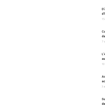
D’
d’
15
Ca
da
7 
L’
au
10
Ad
ac
3 
Su
de