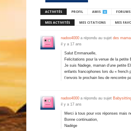
ACTIVITÉS
PROFIL
AMIS
FORUMS
0
MES ACTIVITÉS
MES CITATIONS
MES FAV
nadoo4000
a répondu au sujet
des maman
il y a 17 ans
Salut Emmanuelle,
Felicitations pour la venue de la petite 
Je suis Nadege, maman d’une petite E
enfants francophones lors du « french p
t’envois le prochain lieu de rencontre 
nadoo4000
a répondu au sujet
Babysittin
il y a 17 ans
Merci à tous pour vos réponses mais n
Bonne continuation,
Nadège