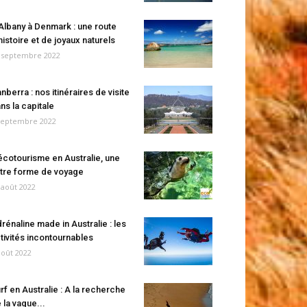
Albany à Denmark : une route
histoire et de joyaux naturels
 septembre 2022
nberra : nos itinéraires de visite
ns la capitale
septembre 2022
écotourisme en Australie, une
tre forme de voyage
 août 2022
rénaline made in Australie : les
tivités incontournables
août 2022
rf en Australie : A la recherche
 la vague...