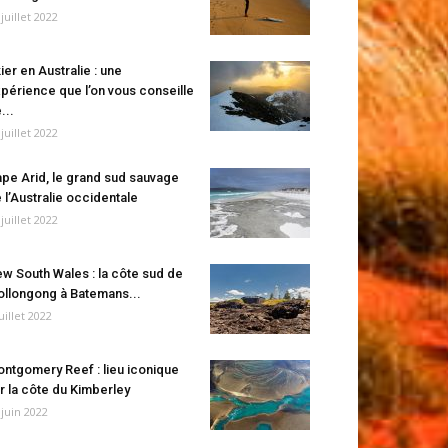
 juillet 2022
ier en Australie : une
périence que l’on vous conseille
...
 juillet 2022
pe Arid, le grand sud sauvage
 l’Australie occidentale
 juillet 2022
w South Wales : la côte sud de
llongong à Batemans...
juillet 2022
ntgomery Reef : lieu iconique
r la côte du Kimberley
 juin 2022