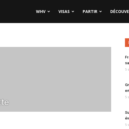
WHV
VISAS
PARTIR
DÉCOUVE
Fr
sa
5 
Gr
en
5 
te
Su
év
5 