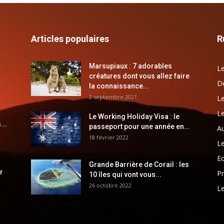
Articles populaires
R
Marsupiaux : 7 adorables
Le
créatures dont vous allez faire
Dé
la connaissance...
2 septembre 2021
Le
Le
Le Working Holiday Visa : le
...
passeport pour une année en...
Au
18 février 2022
Le
E
Grande Barrière de Corail : les
r
Pr
10 îles qui vont vous...
26 octobre 2022
Le