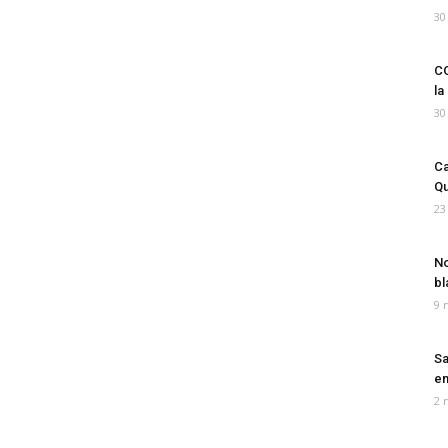
30
CO
la
30
Ca
Qu
23
No
bl
9 
Sa
em
2 