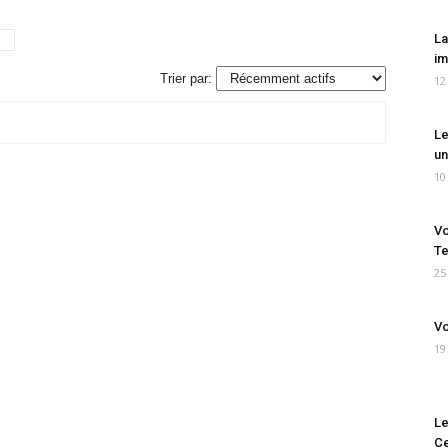
La
im
Trier par:
12
Le
un
10
Vo
Te
25
Vo
19
Le
Ce