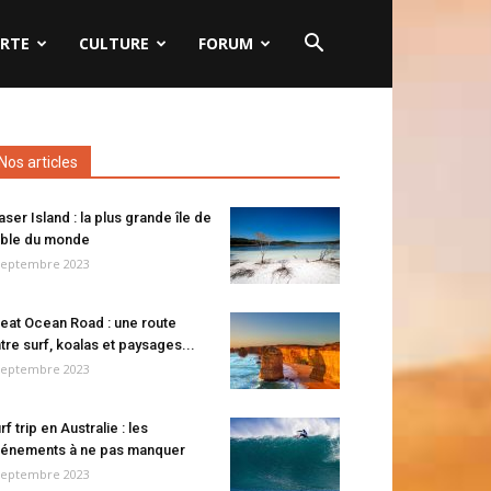
RTE
CULTURE
FORUM
Nos articles
aser Island : la plus grande île de
ble du monde
septembre 2023
eat Ocean Road : une route
tre surf, koalas et paysages...
septembre 2023
rf trip en Australie : les
énements à ne pas manquer
septembre 2023