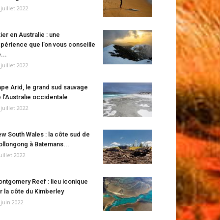
 juillet 2022
ier en Australie : une
périence que l’on vous conseille
...
 juillet 2022
pe Arid, le grand sud sauvage
 l’Australie occidentale
 juillet 2022
w South Wales : la côte sud de
llongong à Batemans...
juillet 2022
ntgomery Reef : lieu iconique
r la côte du Kimberley
 juin 2022