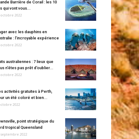
ande Barrière de Corail : les 10
es qui vont vous...
 octobre 2022
ger avec les dauphins en
stralie : l’incroyable expérience
 octobre 2022
its australiennes : 7 lieux que
us n’êtes pas prêt d’oublier...
 octobre 2022
s activités gratuites à Perth,
ur un été coloré et bien...
octobre 2022
wnsville, point stratégique du
rd tropical Queensland
 septembre 2022