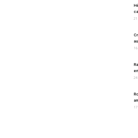
Hé
ca
21
Cr
au
16
Ra
en
24
Ro
am
17