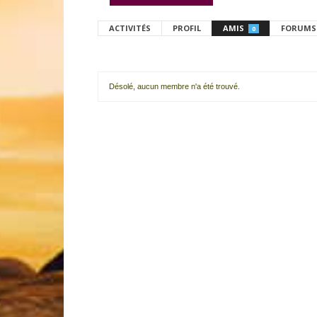
ACTIVITÉS
PROFIL
AMIS
FORUMS
0
Désolé, aucun membre n'a été trouvé.
Mes
amis