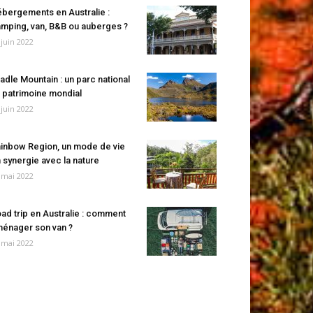
bergements en Australie :
mping, van, B&B ou auberges ?
 juin 2022
adle Mountain : un parc national
 patrimoine mondial
 juin 2022
inbow Region, un mode de vie
 synergie avec la nature
 mai 2022
ad trip en Australie : comment
énager son van ?
 mai 2022