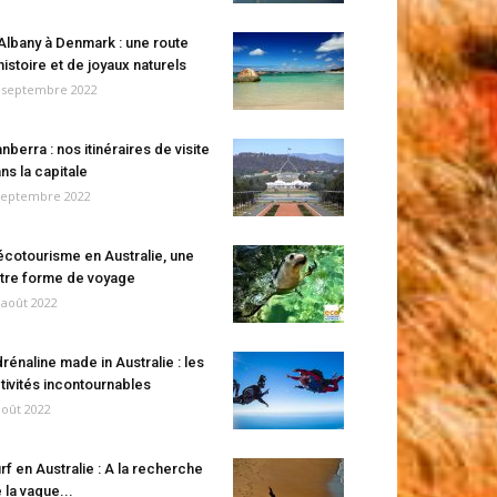
Albany à Denmark : une route
histoire et de joyaux naturels
 septembre 2022
nberra : nos itinéraires de visite
ns la capitale
septembre 2022
écotourisme en Australie, une
tre forme de voyage
 août 2022
rénaline made in Australie : les
tivités incontournables
août 2022
rf en Australie : A la recherche
 la vague...