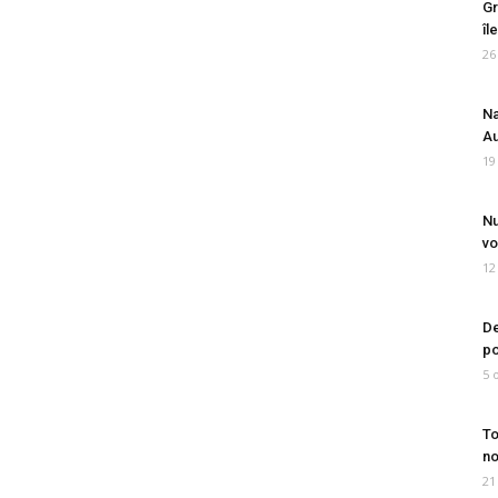
Gr
îl
26
Na
Au
19
Nu
vo
12
De
po
5 
To
no
21