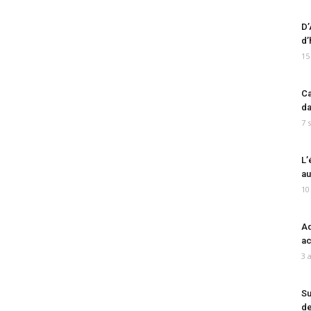
D’
d’
15
Ca
da
7 
L’
au
10
Ad
ac
3 
Su
de