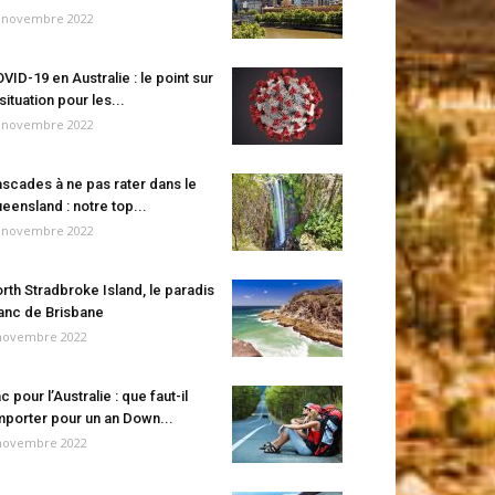
 novembre 2022
VID-19 en Australie : le point sur
 situation pour les...
 novembre 2022
scades à ne pas rater dans le
eensland : notre top...
 novembre 2022
rth Stradbroke Island, le paradis
anc de Brisbane
novembre 2022
c pour l’Australie : que faut-il
porter pour un an Down...
novembre 2022