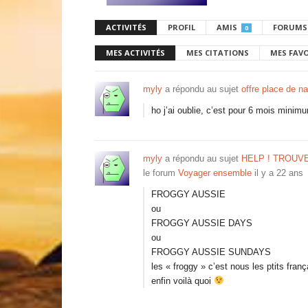
ACTIVITÉS
PROFIL
AMIS
FORUMS
0
MES ACTIVITÉS
MES CITATIONS
MES FAV
myly
a répondu au sujet
offre place de n
ho j’ai oublie, c’est pour 6 mois minimu
myly
a répondu au sujet
HELP ! TROUV
le forum
Voyager ensemble
il y a 22 ans
FROGGY AUSSIE
ou
FROGGY AUSSIE DAYS
ou
FROGGY AUSSIE SUNDAYS
les « froggy » c’est nous les ptits franç
enfin voilà quoi