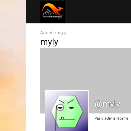
Australia-
Accueil
myly
australie.com
myly
@myly
Pas d’activité récente