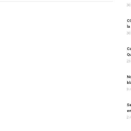
30
CO
la
30
Ca
Qu
23
No
bl
9 
Sa
em
2 