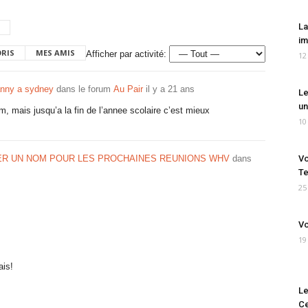
La
im
ORIS
MES AMIS
Afficher par activité:
12
anny a sydney
dans le forum
Au Pair
il y a 21 ans
Le
un
m, mais jusqu’a la fin de l’annee scolaire c’est mieux
10
ER UN NOM POUR LES PROCHAINES REUNIONS WHV
dans
Vo
Te
25
Vo
19
ais!
Le
Ce