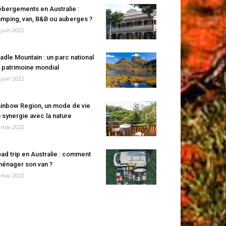
bergements en Australie :
mping, van, B&B ou auberges ?
 juin 2022
adle Mountain : un parc national
 patrimoine mondial
 juin 2022
inbow Region, un mode de vie
 synergie avec la nature
 mai 2022
ad trip en Australie : comment
énager son van ?
 mai 2022