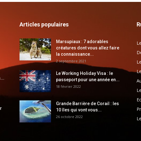
Articles populaires
R
Marsupiaux : 7 adorables
Le
créatures dont vous allez faire
Dé
la connaissance...
2 septembre 2021
Le
Le
Le Working Holiday Visa : le
...
passeport pour une année en...
Au
18 février 2022
Le
E
Grande Barrière de Corail : les
r
Pr
10 îles qui vont vous...
26 octobre 2022
Le