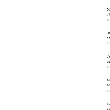
D’
d’
15
Ca
da
7 
L’
au
10
Ad
ac
3 
Su
de