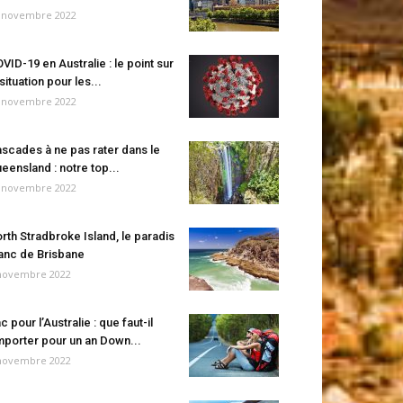
 novembre 2022
VID-19 en Australie : le point sur
 situation pour les...
 novembre 2022
scades à ne pas rater dans le
eensland : notre top...
 novembre 2022
rth Stradbroke Island, le paradis
anc de Brisbane
novembre 2022
c pour l’Australie : que faut-il
porter pour un an Down...
novembre 2022