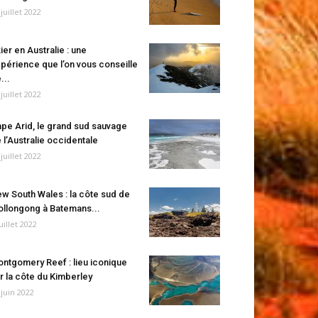
 juillet 2022
ier en Australie : une
périence que l’on vous conseille
...
 juillet 2022
pe Arid, le grand sud sauvage
 l’Australie occidentale
 juillet 2022
w South Wales : la côte sud de
llongong à Batemans...
juillet 2022
ntgomery Reef : lieu iconique
r la côte du Kimberley
 juin 2022