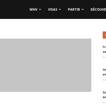
WHV
VISAS
PARTIR
DÉCOUVE
Fr
sa
5 
Gr
en
5 
Su
év
5 