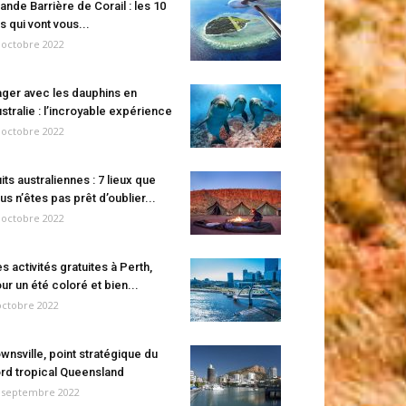
ande Barrière de Corail : les 10
es qui vont vous...
 octobre 2022
ger avec les dauphins en
stralie : l’incroyable expérience
 octobre 2022
its australiennes : 7 lieux que
us n’êtes pas prêt d’oublier...
 octobre 2022
s activités gratuites à Perth,
ur un été coloré et bien...
octobre 2022
wnsville, point stratégique du
rd tropical Queensland
 septembre 2022