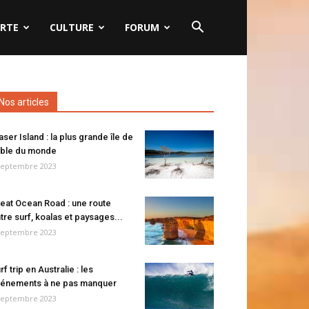
RTE
CULTURE
FORUM
Nos articles
aser Island : la plus grande île de
ble du monde
septembre 2023
eat Ocean Road : une route
tre surf, koalas et paysages...
septembre 2023
rf trip en Australie : les
énements à ne pas manquer
septembre 2023