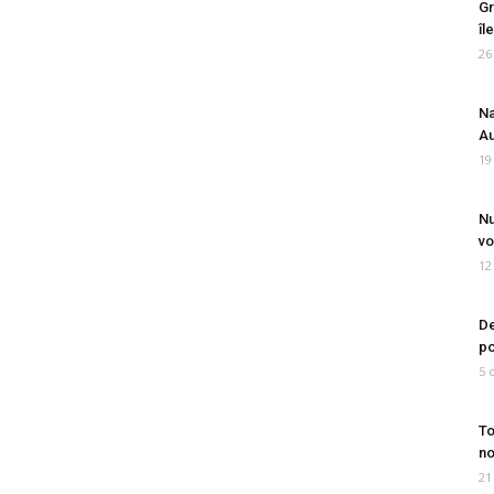
Gr
îl
26
Na
Au
19
Nu
vo
12
De
po
5 
To
no
21