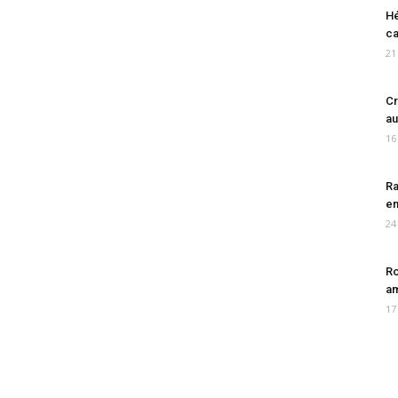
Hé
ca
21
Cr
au
16
Ra
en
24
Ro
am
17