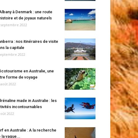
Albany à Denmark : une route
histoire et de joyaux naturels
 septembre 2022
nberra : nos itinéraires de visite
ns la capitale
septembre 2022
écotourisme en Australie, une
tre forme de voyage
 août 2022
rénaline made in Australie : les
tivités incontournables
août 2022
rf en Australie : A la recherche
 la vague...