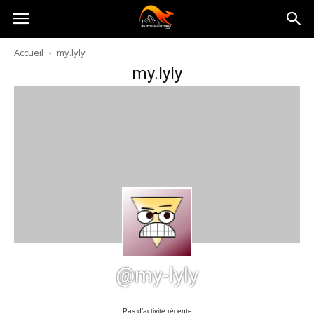
Australia-
Accueil
my.lyly
my.lyly
australie.com
@my-lyly
Pas d’activité récente