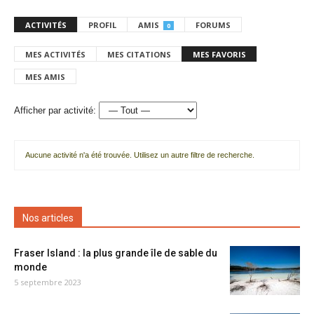
ACTIVITÉS
PROFIL
AMIS
FORUMS
0
MES ACTIVITÉS
MES CITATIONS
MES FAVORIS
MES AMIS
Afficher par activité:
Aucune activité n'a été trouvée. Utilisez un autre filtre de recherche.
Nos articles
Fraser Island : la plus grande île de sable du
monde
5 septembre 2023