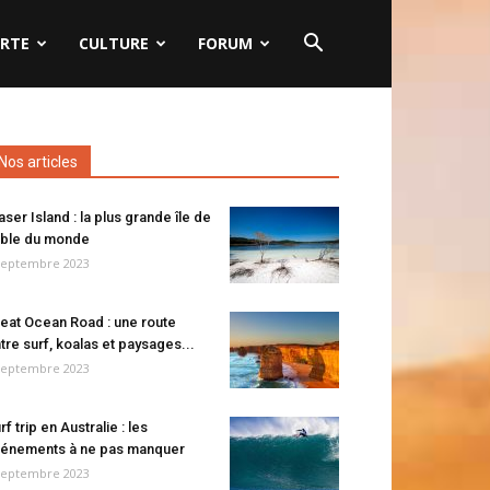
RTE
CULTURE
FORUM
Nos articles
aser Island : la plus grande île de
ble du monde
septembre 2023
eat Ocean Road : une route
tre surf, koalas et paysages...
septembre 2023
rf trip en Australie : les
énements à ne pas manquer
septembre 2023