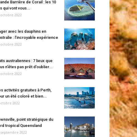
ande Barrière de Corail : les 10
es qui vont vous...
 octobre 2022
ger avec les dauphins en
stralie : l’incroyable expérience
 octobre 2022
its australiennes : 7 lieux que
us n’êtes pas prêt d’oublier...
 octobre 2022
s activités gratuites à Perth,
ur un été coloré et bien...
octobre 2022
wnsville, point stratégique du
rd tropical Queensland
 septembre 2022