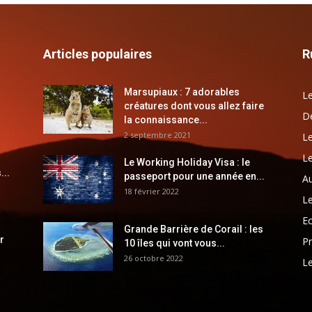
Articles populaires
R
Marsupiaux : 7 adorables
Le
créatures dont vous allez faire
Dé
la connaissance...
2 septembre 2021
Le
Le
Le Working Holiday Visa : le
...
passeport pour une année en...
Au
18 février 2022
Le
E
Grande Barrière de Corail : les
r
Pr
10 îles qui vont vous...
26 octobre 2022
Le