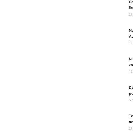
Gr
îl
26
Na
Au
19
Nu
vo
12
De
po
5 
To
no
21