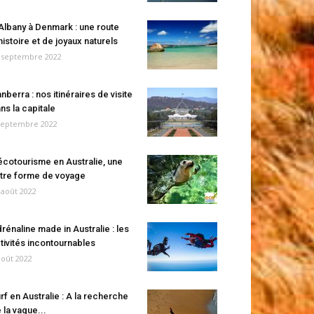
Albany à Denmark : une route
histoire et de joyaux naturels
 septembre 2022
nberra : nos itinéraires de visite
ns la capitale
septembre 2022
écotourisme en Australie, une
tre forme de voyage
 août 2022
rénaline made in Australie : les
tivités incontournables
août 2022
rf en Australie : A la recherche
 la vague...