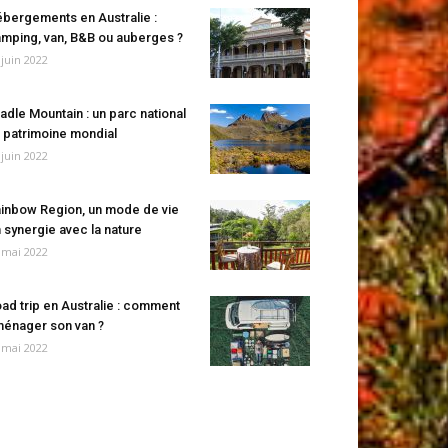
bergements en Australie :
mping, van, B&B ou auberges ?
 juin 2022
adle Mountain : un parc national
 patrimoine mondial
 juin 2022
inbow Region, un mode de vie
 synergie avec la nature
 mai 2022
ad trip en Australie : comment
énager son van ?
 mai 2022