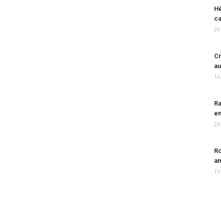
Hé
ca
21
Cr
au
16
Ra
en
24
Ro
am
17