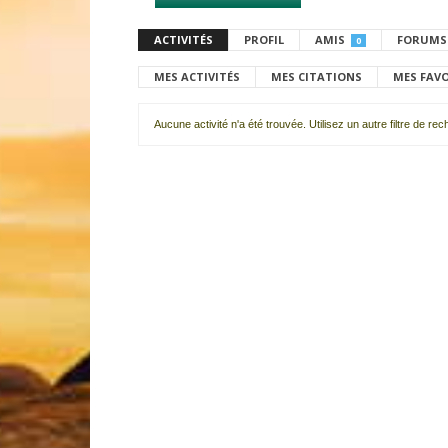
ACTIVITÉS
PROFIL
AMIS
FORUMS
0
MES ACTIVITÉS
MES CITATIONS
MES FAV
Aucune activité n'a été trouvée. Utilisez un autre filtre de re