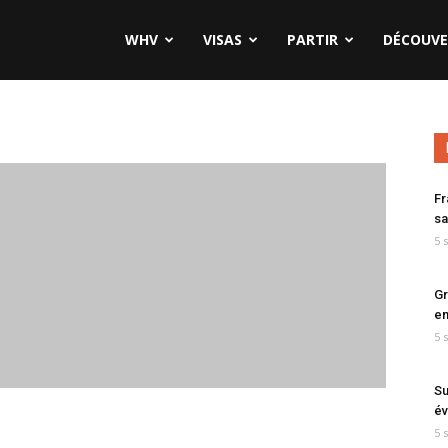
WHV
VISAS
PARTIR
DÉCOUVE
Fr
sa
5 
Gr
en
5 
Su
év
5 