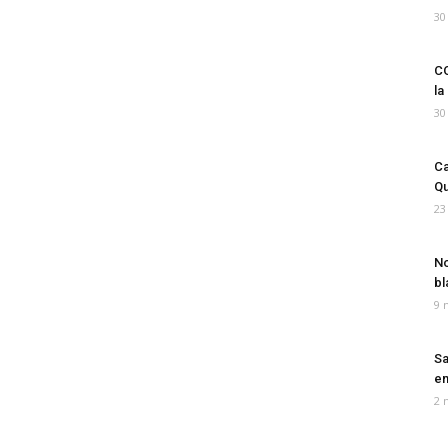
30
CO
la
30
Ca
Qu
23
No
bl
9 
Sa
em
2 