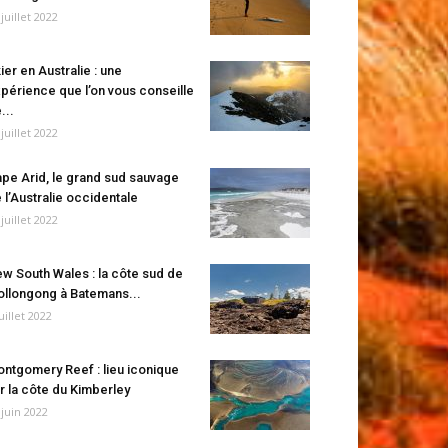
 juillet 2022
ier en Australie : une
périence que l’on vous conseille
...
 juillet 2022
pe Arid, le grand sud sauvage
 l’Australie occidentale
 juillet 2022
w South Wales : la côte sud de
llongong à Batemans...
juillet 2022
ntgomery Reef : lieu iconique
r la côte du Kimberley
 juin 2022