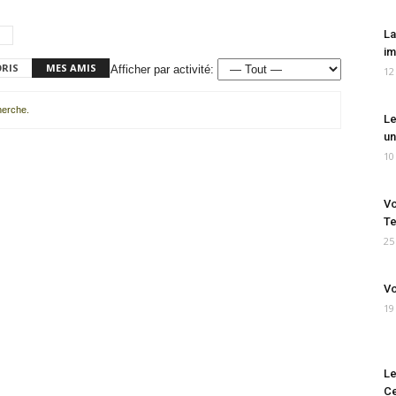
La
im
ORIS
MES AMIS
Afficher par activité:
12
cherche.
Le
un
10
Vo
Te
25
Vo
19
Le
Ce