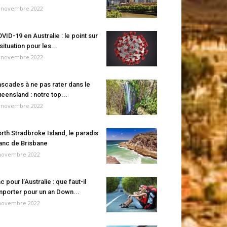
 novembre 2022
VID-19 en Australie : le point sur
 situation pour les...
 novembre 2022
scades à ne pas rater dans le
eensland : notre top...
 novembre 2022
rth Stradbroke Island, le paradis
anc de Brisbane
novembre 2022
c pour l’Australie : que faut-il
porter pour un an Down...
novembre 2022