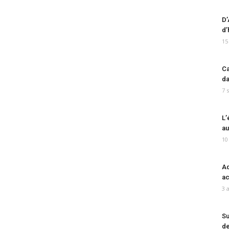
D’
d’
15
Ca
da
7 
L’
au
10
Ad
ac
3 
Su
de