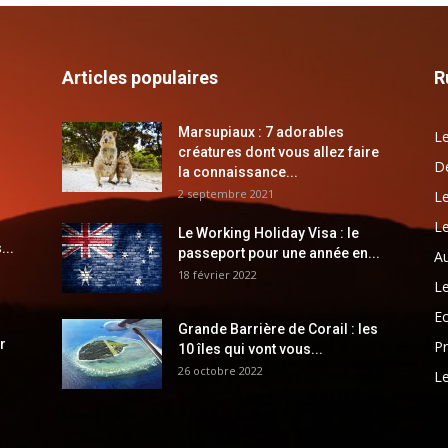
Articles populaires
R
Marsupiaux : 7 adorables
Le
créatures dont vous allez faire
Dé
la connaissance...
2 septembre 2021
Le
Le
Le Working Holiday Visa : le
...
passeport pour une année en...
Au
18 février 2022
Le
E
Grande Barrière de Corail : les
r
Pr
10 îles qui vont vous...
26 octobre 2022
Le