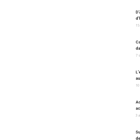
D’
d’
15
Ca
da
7 
L’
au
10
Ad
ac
3 
Su
de