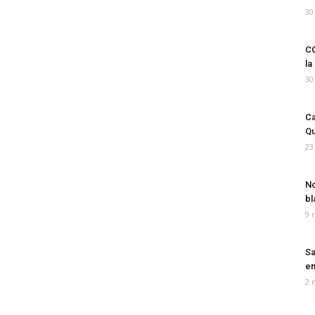
30
CO
la
30
Ca
Qu
23
No
bl
9 
Sa
em
2 