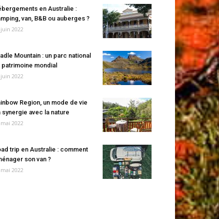
bergements en Australie :
mping, van, B&B ou auberges ?
 juin 2022
adle Mountain : un parc national
 patrimoine mondial
 juin 2022
inbow Region, un mode de vie
 synergie avec la nature
 mai 2022
ad trip en Australie : comment
énager son van ?
 mai 2022