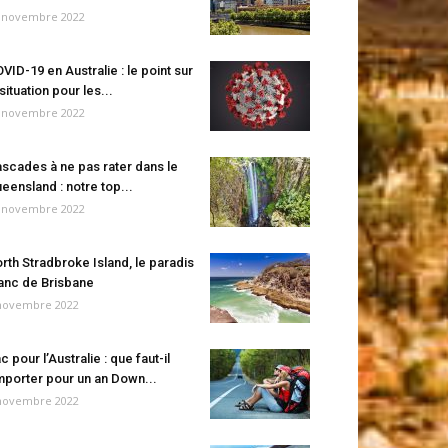
 novembre 2022
VID-19 en Australie : le point sur
 situation pour les...
 novembre 2022
scades à ne pas rater dans le
eensland : notre top...
 novembre 2022
rth Stradbroke Island, le paradis
anc de Brisbane
novembre 2022
c pour l’Australie : que faut-il
porter pour un an Down...
novembre 2022