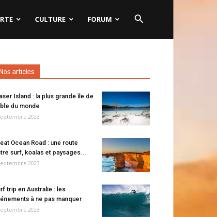
RTE
CULTURE
FORUM
Nos articles
aser Island : la plus grande île de
ble du monde
septembre 2023
eat Ocean Road : une route
tre surf, koalas et paysages...
septembre 2023
rf trip en Australie : les
énements à ne pas manquer
septembre 2023