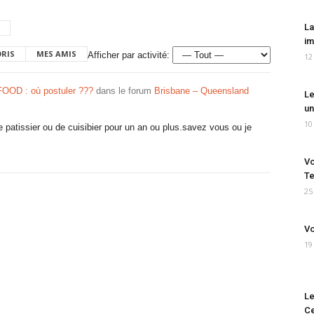
La
im
ORIS
MES AMIS
Afficher par activité:
12
OOD : où postuler ???
dans le forum
Brisbane – Queensland
Le
un
10
e patissier ou de cuisibier pour un an ou plus.savez vous ou je
Vo
Te
25
Vo
19
Le
Ce