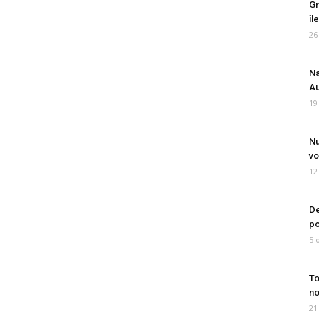
Gr
îl
26
Na
Au
19
Nu
vo
12
De
po
5 
To
no
21