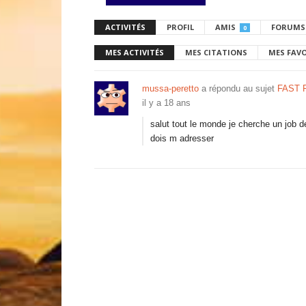
ACTIVITÉS
PROFIL
AMIS
FORUMS
0
MES ACTIVITÉS
MES CITATIONS
MES FAV
mussa-peretto
a répondu au sujet
FAST F
il y a 18 ans
salut tout le monde je cherche un job d
dois m adresser