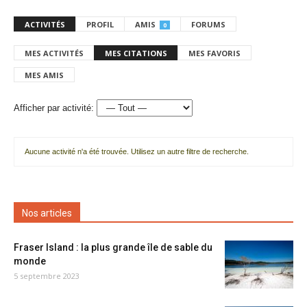
ACTIVITÉS
PROFIL
AMIS
FORUMS
0
MES ACTIVITÉS
MES CITATIONS
MES FAVORIS
MES AMIS
Afficher par activité:
Aucune activité n'a été trouvée. Utilisez un autre filtre de recherche.
Nos articles
Fraser Island : la plus grande île de sable du
monde
5 septembre 2023