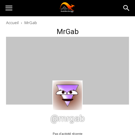
Australia-
Accueil
MrGab
MrGab
australie.com
@mrgab
Pas d’activité récente