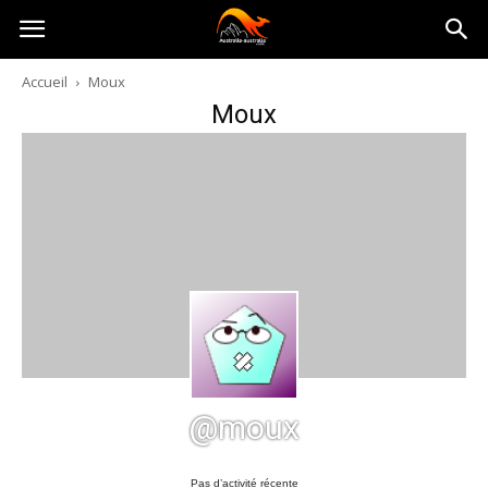
Australia-
Accueil
Moux
Moux
australie.com
@moux
Pas d’activité récente