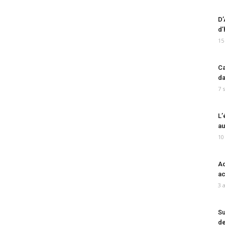
D’
d’
15
Ca
da
7 
L’
au
10
Ad
ac
3 
Su
de