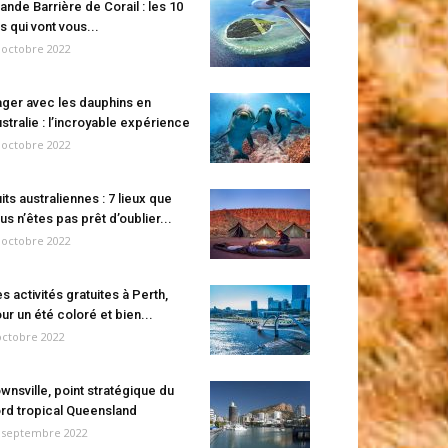
ande Barrière de Corail : les 10
es qui vont vous...
 octobre 2022
ger avec les dauphins en
stralie : l’incroyable expérience
 octobre 2022
its australiennes : 7 lieux que
us n’êtes pas prêt d’oublier...
 octobre 2022
s activités gratuites à Perth,
ur un été coloré et bien...
octobre 2022
wnsville, point stratégique du
rd tropical Queensland
 septembre 2022