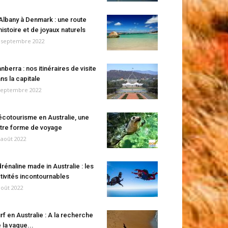
Albany à Denmark : une route
histoire et de joyaux naturels
 septembre 2022
nberra : nos itinéraires de visite
ns la capitale
septembre 2022
écotourisme en Australie, une
tre forme de voyage
 août 2022
rénaline made in Australie : les
tivités incontournables
août 2022
rf en Australie : A la recherche
 la vague...