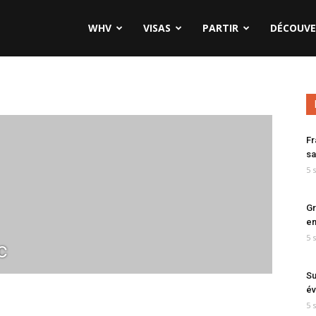
WHV
VISAS
PARTIR
DÉCOUVE
Fr
sa
5 
Gr
en
5 
c
Su
év
5 