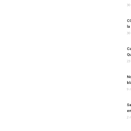
30
CO
la
30
Ca
Qu
23
No
bl
9 
Sa
em
2 