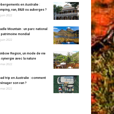
bergements en Australie :
mping, van, B&B ou auberges ?
 juin 2022
adle Mountain : un parc national
 patrimoine mondial
 juin 2022
inbow Region, un mode de vie
 synergie avec la nature
 mai 2022
ad trip en Australie : comment
énager son van ?
 mai 2022