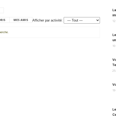
La
im
ORIS
MES AMIS
Afficher par activité:
12
cherche.
Le
un
10
Vo
Te
25
Vo
19
Le
Ce