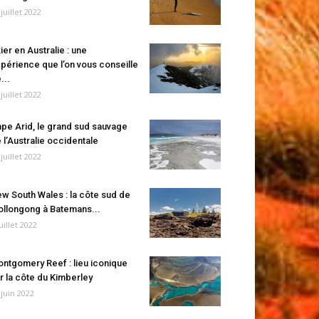
 juillet 2022
ier en Australie : une
périence que l’on vous conseille
...
 juillet 2022
pe Arid, le grand sud sauvage
 l’Australie occidentale
 juillet 2022
w South Wales : la côte sud de
llongong à Batemans...
juillet 2022
ntgomery Reef : lieu iconique
r la côte du Kimberley
 juin 2022