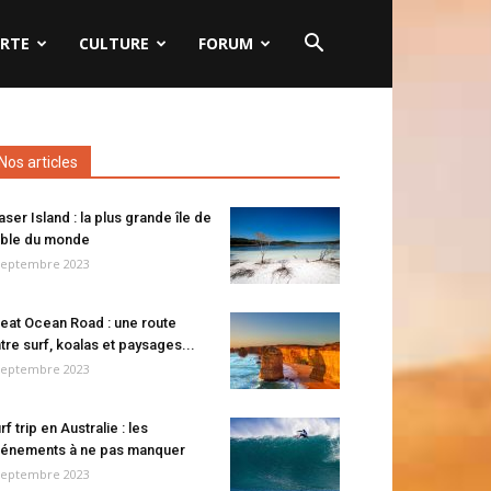
RTE
CULTURE
FORUM
Nos articles
aser Island : la plus grande île de
ble du monde
septembre 2023
eat Ocean Road : une route
tre surf, koalas et paysages...
septembre 2023
rf trip en Australie : les
énements à ne pas manquer
septembre 2023