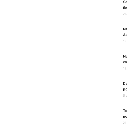
Gr
îl
26
Na
Au
19
Nu
vo
12
De
po
5 
To
no
21