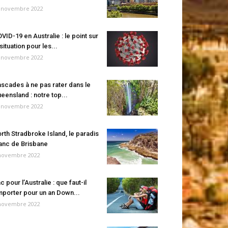
 novembre 2022
VID-19 en Australie : le point sur
 situation pour les...
 novembre 2022
scades à ne pas rater dans le
eensland : notre top...
 novembre 2022
rth Stradbroke Island, le paradis
anc de Brisbane
novembre 2022
c pour l’Australie : que faut-il
porter pour un an Down...
novembre 2022