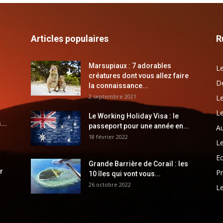
Articles populaires
R
Marsupiaux : 7 adorables
Le
créatures dont vous allez faire
Dé
la connaissance...
2 septembre 2021
Le
Le
Le Working Holiday Visa : le
...
passeport pour une année en...
Au
18 février 2022
Le
E
Grande Barrière de Corail : les
r
Pr
10 îles qui vont vous...
26 octobre 2022
Le