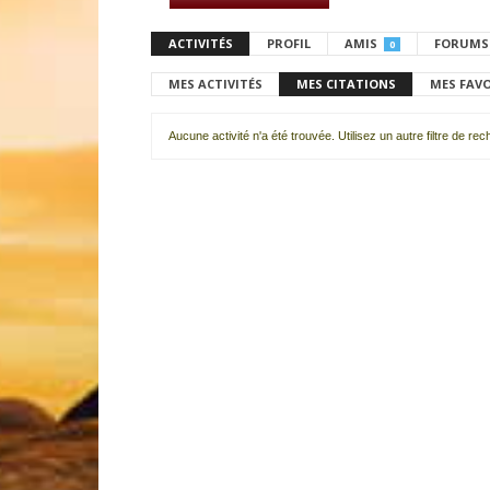
ACTIVITÉS
PROFIL
AMIS
FORUMS
0
MES ACTIVITÉS
MES CITATIONS
MES FAV
Aucune activité n'a été trouvée. Utilisez un autre filtre de re