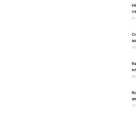
Hé
ca
21
Cr
au
16
Ra
en
24
Ro
am
17