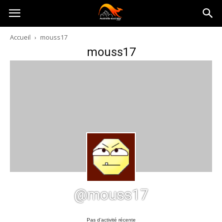
Australia-
Accueil
mouss17
mouss17
australie.com
@mouss17
Pas d’activité récente