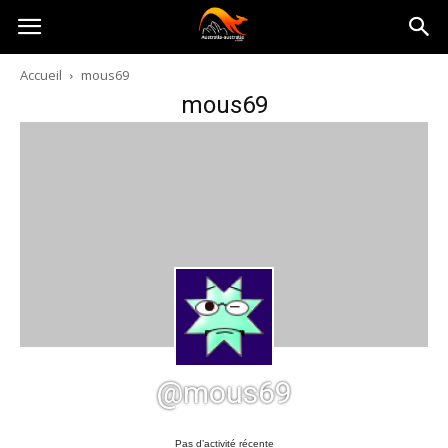
Australia-
Accueil
mous69
mous69
australie.com
@mous69
Pas d’activité récente