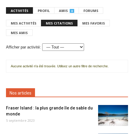
ACTIVITÉS
PROFIL
AMIS
FORUMS
0
MES ACTIVITÉS
MES CITATIONS
MES FAVORIS
MES AMIS
Afficher par activité:
Aucune activité n'a été trouvée. Utilisez un autre filtre de recherche.
Nos articles
Fraser Island : la plus grande île de sable du
monde
5 septembre 2023