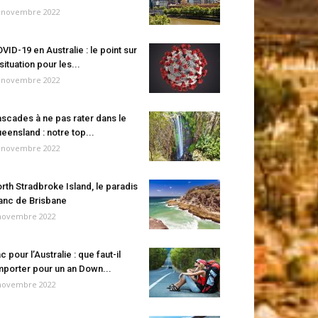
 novembre 2022
VID-19 en Australie : le point sur
 situation pour les...
 novembre 2022
scades à ne pas rater dans le
eensland : notre top...
 novembre 2022
rth Stradbroke Island, le paradis
anc de Brisbane
novembre 2022
c pour l’Australie : que faut-il
porter pour un an Down...
novembre 2022