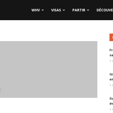
WHV
VISAS
PARTIR
DÉCOUVE
Fr
sa
5 
Gr
en
5 
s
Su
év
5 