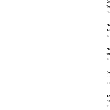
Gr
îl
26
Na
Au
19
Nu
vo
12
De
po
5 
To
no
21