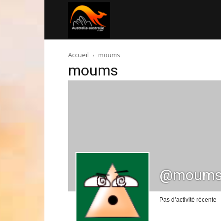
Australia-
Accueil
moums
australie.com
moums
@moum
Pas d’activité récente