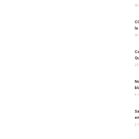
30
CO
la
30
Ca
Qu
23
No
bl
9 
Sa
em
2 