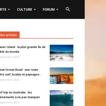
RTE
CULTURE
FORUM
Nos articles
aser Island : la plus grande île de
ble du monde
septembre 2023
eat Ocean Road : une route
tre surf, koalas et paysages...
septembre 2023
rf trip en Australie : les
énements à ne pas manquer
septembre 2023